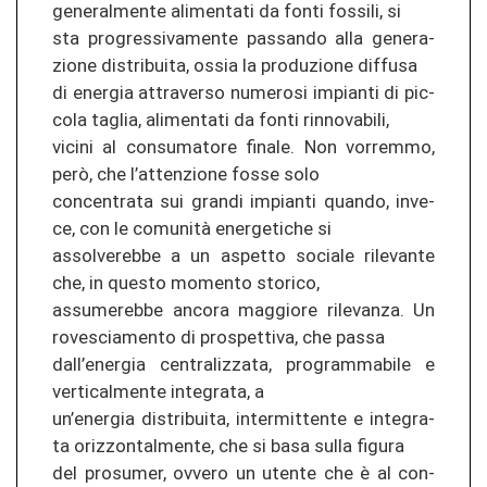
ge­ne­r­al­men­te ali­men­ta­ti da fonti fos­si­li, si
sta pro­gres­si­va­men­te pas­san­do alla ge­ne­ra­
zio­ne dis­tri­bui­ta, ossia la pro­du­zio­ne dif­fu­sa
di ener­gia at­tra­ver­so nu­me­ro­si im­pian­ti di pic­
co­la tag­lia, ali­men­ta­ti da fonti rin­no­va­bi­li,
vi­ci­ni al con­su­ma­to­re fi­na­le. Non vor­rem­mo,
però, che l’at­ten­zio­ne fosse solo
con­cen­tra­ta sui gran­di im­pian­ti quan­do, in­ve­
ce, con le comunità ener­geti­che si
as­sol­ve­reb­be a un as­pet­to so­cia­le ri­le­van­te
che, in ques­to mo­men­to sto­ri­co,
as­su­me­reb­be an­co­ra mag­gio­re ri­le­van­za. Un
ro­ve­scia­men­to di pro­s­pet­ti­va, che passa
dall’ener­gia cen­tra­li­z­za­ta, pro­gram­ma­bi­le e
ver­ti­cal­men­te in­te­gra­ta, a
un’ener­gia dis­tri­bui­ta, in­ter­mit­ten­te e in­te­gra­
ta ori­z­zon­tal­men­te, che si basa sulla fi­gu­ra
del pro­su­mer, ov­ve­ro un uten­te che è al con­