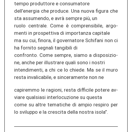
tem­po pro­d­ut­to­re e con­su­ma­to­re
dell’ener­gia che pro­du­ce. Una nuova fi­gu­ra che
sta as­su­men­do, e avrà sem­pre più, un
ruolo cen­tra­le. Come è com­pren­si­bi­le, ar­go­
men­ti in pro­s­pet­ti­va di im­por­tan­za ca­pi­ta­le
ma su cui, fi­no­ra, il go­ver­na­to­re Schi­fa­ni non ci
ha for­ni­to seg­na­li tan­gi­bi­li di
con­fron­to. Come sem­pre, siamo a dis­po­si­zio­
ne, anche per il­lus­tra­re quali sono i nos­tri
in­ten­di­men­ti, a chi ce lo chie­de. Ma se il muro
resta in­va­li­ca­bi­le, e sin­ce­ra­men­te non ne
ca­pi­rem­mo le ra­gio­ni, resta dif­fi­ci­le po­te­re av­
via­re qual­sia­si in­ter­lo­cu­zio­ne su ques­ta
come su altre te­mati­che di ampio re­spi­ro per
lo svi­lup­po e la cres­ci­ta della nos­tra isola”.