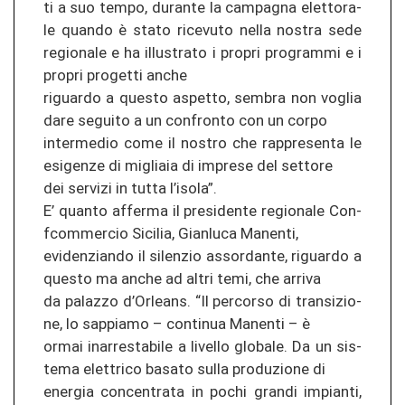
ti a suo tempo, du­ran­te la cam­pag­na elet­to­ra­
le quan­do è stato ri­ce­vu­to nella nos­tra sede
re­gio­na­le e ha il­lus­tra­to i pro­pri pro­gram­mi e i
pro­pri pro­get­ti anche
ri­guar­do a ques­to as­pet­to, sem­bra non voglia
dare se­gui­to a un con­fron­to con un corpo
in­ter­me­dio come il nos­tro che rap­pre­sen­ta le
esi­gen­ze di migliaia di im­pre­se del set­to­re
dei ser­vi­zi in tutta l’isola”.
E’ quan­to af­fer­ma il pre­si­den­te re­gio­na­le Con­
f­com­mer­cio Si­ci­lia, Gian­lu­ca Ma­nen­ti,
evi­den­zian­do il si­len­zio as­sor­dan­te, ri­guar­do a
ques­to ma anche ad altri temi, che ar­ri­va
da pa­la­z­zo d’Or­leans. “Il per­cor­so di tran­si­zio­
ne, lo sap­pia­mo – con­ti­nua Ma­nen­ti – è
ormai in­ar­res­ta­bi­le a li­vel­lo glo­ba­le. Da un sis­
te­ma elet­tri­co ba­sa­to sulla pro­du­zio­ne di
ener­gia con­cen­tra­ta in pochi gran­di im­pian­ti,