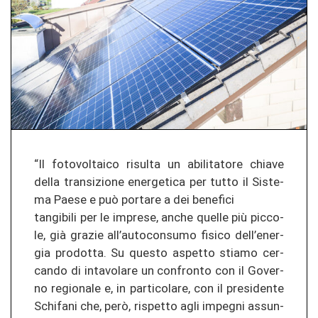
“Il fo­to­vol­tai­co ri­sul­ta un abi­li­ta­to­re chia­ve
della tran­si­zio­ne ener­ge­ti­ca per tutto il Sis­te­
ma Paese e può por­ta­re a dei be­ne­fi­ci
tan­gi­bi­li per le im­pre­se, anche quel­le più pic­co­
le, già gra­zie all’au­to­con­su­mo fis­i­co dell’ener­
gia pro­dot­ta. Su ques­to as­pet­to sti­a­mo cer­
can­do di in­ta­vo­la­re un con­fron­to con il Go­ver­
no re­gio­na­le e, in par­ti­co­la­re, con il pre­si­den­te
Schi­fa­ni che, però, ris­pet­to agli im­pe­g­ni as­sun­