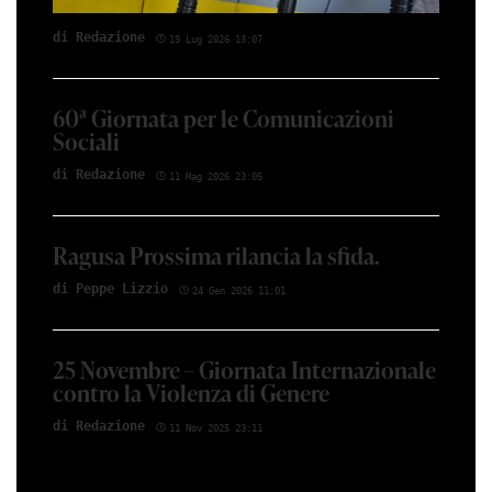
di Red­azio­ne
19 Lug 2026 13:07
60ª Giornata per le Comunicazioni
Sociali
di Red­azio­ne
11 Mag 2026 23:05
Ragusa Prossima rilancia la sfida.
di Peppe Li­z­zio
24 Gen 2026 11:01
25 Novembre – Giornata Internazionale
contro la Violenza di Genere
di Red­azio­ne
11 Nov 2025 23:11