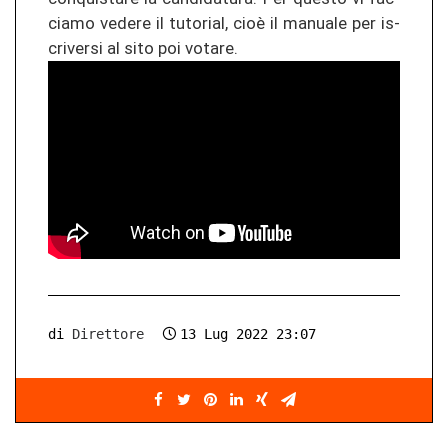
cia­mo ve­de­re il tu­to­rial, cioè il ma­nua­le per is­
cri­ver­si al sito poi vo­ta­re.
di
Direttore
13 Lug 2022 23:07