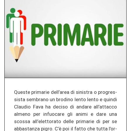
Ques­te pri­ma­rie dell’area di si­nis­tra o pro­gres­
sis­ta sem­bra­no un bro­di­no lento lento e quin­di
Clau­dio Fava ha de­ci­so di an­da­re all’at­tac­co
al­me­no per in­f­uo­ca­re gli animi e dare una
scos­sa all’elet­to­ra­to delle pri­ma­rie di per se
ab­bas­tan­za pigro. C’è poi il fatto che tutta l’or­