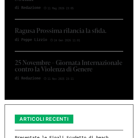
di Red­azio­ne
11 Mag 2026 23:05
Ragusa Prossima rilancia la sfida.
di Peppe Li­z­zio
24 Gen 2026 11:01
25 Novembre – Giornata Internazionale
contro la Violenza di Genere
di Red­azio­ne
11 Nov 2025 23:11
ARTICOLI RECENTI
Presentate le Finali Scudetto di beach