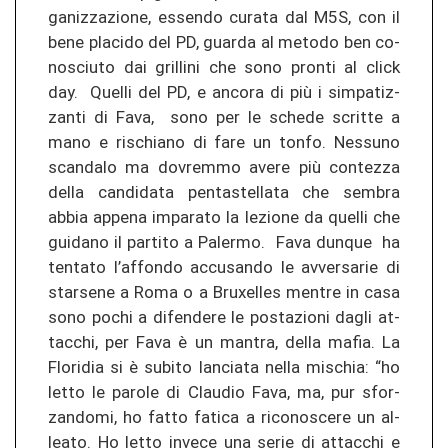
ga­ni­z­za­zio­ne, es­sen­do cu­ra­ta dal M5S, con il
bene pla­ci­do del PD, guar­da al me­to­do ben co­
nos­ciu­to dai gril­li­ni che sono pron­ti al click
day. Quel­li del PD, e an­co­ra di più i sim­pa­ti­z­
zan­ti di Fava, sono per le sche­de sc­rit­te a
mano e ris­chia­no di fare un tonfo. Nes­su­no
scan­da­lo ma do­vrem­mo avere più con­te­z­za
della can­di­da­ta pen­tas­tel­la­ta che sem­bra
abbia ap­pe­na im­pa­ra­to la le­zio­ne da quel­li che
gui­da­no il par­ti­to a Pa­ler­mo. Fava dun­que ha
ten­ta­to l’af­fon­do ac­cu­san­do le av­ver­sa­rie di
star­se­ne a Roma o a Bru­xel­les men­tre in casa
sono pochi a di­fen­de­re le pos­ta­zio­ni dagli at­
tac­chi, per Fava è un man­tra, della mafia. La
Flo­ri­dia si è sub­ito lan­cia­ta nella mis­chia: “ho
letto le par­ole di Clau­dio Fava, ma, pur sfor­
zan­do­mi, ho fatto fa­ti­ca a ri­co­nos­ce­re un al­
lea­to. Ho letto in­ve­ce una serie di at­tac­chi e