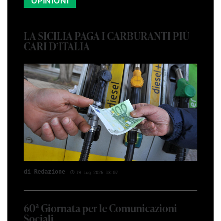
OPINIONI
LA SICILIA PAGA I CARBURANTI PIÙ
CARI D’ITALIA
di Red­azio­ne
19 Lug 2026 13:07
60ª Giornata per le Comunicazioni
Sociali