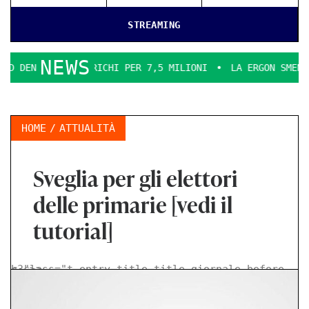
STREAMING
NEWS
 INCARICHI PER 7,5 MILIONI
LA ERGON SMENTICE
LA CO
HOME
ATTUALITÀ
Sveglia per gli elettori
delle primarie [vedi il
tutorial]
< class="t-entry-title title-giornale-before h3">
>