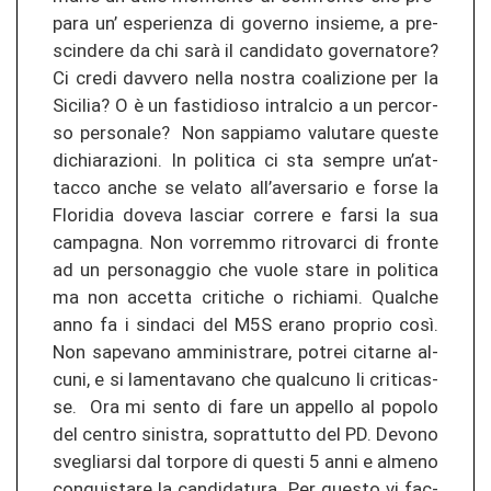
pa­ra un’ espe­rien­za di go­ver­no insie­me, a pre­
scin­de­re da chi sarà il can­di­da­to go­ver­na­to­re?
Ci credi da­v­ve­ro nella nos­tra co­ali­zio­ne per la
Si­ci­lia? O è un fas­ti­dio­so in­tral­cio a un per­cor­
so per­so­na­le? Non sap­pia­mo va­lu­ta­re ques­te
di­chia­ra­zio­ni. In po­li­ti­ca ci sta sem­pre un’at­
tac­co anche se ve­la­to all’aver­sa­rio e forse la
Flo­ri­dia do­ve­va la­s­ciar cor­re­re e farsi la sua
cam­pag­na. Non vor­rem­mo ri­tro­var­ci di fron­te
ad un per­so­nag­gio che vuole stare in po­li­ti­ca
ma non ac­cet­ta criti­che o ri­chia­mi. Qual­che
anno fa i sin­da­ci del M5S erano pro­prio così.
Non sa­pe­va­no am­mi­nis­tra­re, po­trei ci­tar­ne al­
cu­ni, e si la­men­ta­va­no che qual­cu­no li cri­ti­cas­
se. Ora mi sento di fare un ap­pel­lo al po­po­lo
del cen­tro si­nis­tra, so­pr­at­tut­to del PD. De­vo­no
sveg­liar­si dal tor­po­re di ques­ti 5 anni e al­me­no
con­quis­ta­re la can­di­da­tu­ra. Per ques­to vi fac­