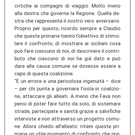
criti­che ai com­pag­ni di viag­gio. Molto meno
alla de­stra che go­ver­na la Re­gio­ne. Quel­la de­
stra che rap­pre­sen­ta il nos­tro vero av­ver­sa­rio.
Pro­prio per ques­to, ri­cor­do sem­pre a Clau­dio
che ques­te pri­ma­rie hanno l’ob­iet­ti­vo di sti­mo­
la­re il con­fron­to, di mos­tra­re ai si­ci­lia­ni cosa
può fare cias­cu­no di noi, di de­scri­ve­re il con­tri­
bu­to che cias­cu­no di noi ha già dato e può
dare alla causa co­mu­ne se do­ves­se es­se­re a
capo di ques­ta co­ali­zio­ne.
“È un er­ro­re e una peri­co­lo­sa ingenuità – dice
– per chi punta a go­ver­na­re l’isola in co­ali­zio­
ne, at­tac­ca­re gli al­lea­ti. A meno che Fava non
pensi di poter fare tutto da solo, di sis­te­ma­re
stra­de, par­te­ci­pa­te e sanità gra­zie a sal­vi­fi­che
in­ter­vis­te e non at­tra­ver­so un pro­get­to co­mu­
ne. Al­lo­ra chie­do all’al­lea­to: ri­tie­ni ques­te pri­
ma­rie un utile mo­men­to di con­fron­to che pre­