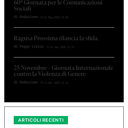
60ª Giornata per le Comunicazioni
Sociali
di Redazione
11 Mag 2026 23:05
Ragusa Prossima rilancia la sfida.
di Peppe Lizzio
24 Gen 2026 11:01
25 Novembre – Giornata Internazionale
contro la Violenza di Genere
di Redazione
11 Nov 2025 23:11
ARTICOLI RECENTI