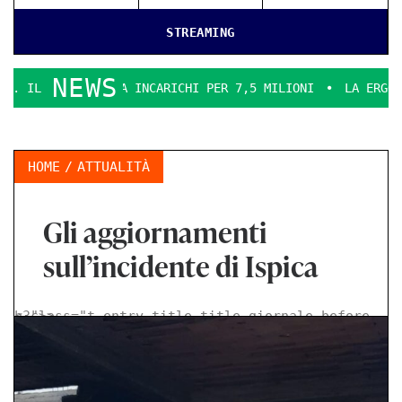
STREAMING
NEWS
UNCIA INCARICHI PER 7,5 MILIONI
LA ERGON SMENTICE
HOME
ATTUALITÀ
Gli aggiornamenti
sull’incidente di Ispica
< class="t-entry-title title-giornale-before h3">
>