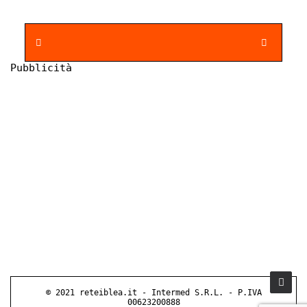
Pubblicità
© 2021 reteiblea.it - Intermed S.R.L. - P.IVA
00623200888