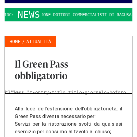
NEWS
DC: L’ASSOCIAZIONE DOTTORI COMMERCIALISTI DI RAGUSA
Q
HOME
ATTUALITÀ
Il Green Pass
obbligatorio
< class="t-entry-title title-giornale-before h3">
>
Alla luce dell’estensione dell’obbligatorietà, il
Green Pass diventa necessario per:
Servizi per la ristorazione svolti da qualsiasi
esercizio per consumo al tavolo al chiuso;