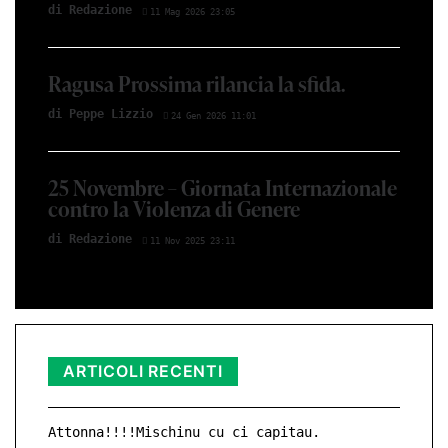
di Redazione
11 Mag 2026 23:05
Ragusa Prossima rilancia la sfida.
di Peppe Lizzio
24 Gen 2026 11:01
25 Novembre – Giornata Internazionale
contro la Violenza di Genere
di Redazione
11 Nov 2025 23:11
ARTICOLI RECENTI
Attonna!!!!Mischinu cu ci capitau.