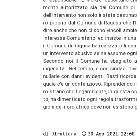
men­te au­to­ri­z­za­to sia dal Co­mu­ne di
dell’in­ter­ven­to non solo è stata de­sti­na­t
ro pro­prio dal Co­mu­ne di Ra­gu­sa che l’
dire anche che non ci sono vin­co­li amb­ien­
In­ter­es­se Co­mu­ni­ta­rio, ed in­sis­te in una
il Co­mu­ne di Ra­gu­sa ha re­a­li­z­za­to lì una
un in­ter­ven­to ab­usi­vo se ne as­su­me o
Se­con­do noi il Co­mu­ne ha sbag­lia­to
ingenuità . Nel tempo, e con sin­da­ci di­ver­si
nul­lar­le con danni evi­den­ti. Basti ri­cor­
quale c’è un con­ten­zio­so. Ri­pren­den­do il 
ro stra­no che Le­gamb­ien­te, in ques­ta oc­c
to, ha dimen­ti­ca­to ogni re­go­la tras­for­ma
gio­ni del nord afri­ca dove non esis­to­no gli
di
Direttore
30 Ago 2021 22:08