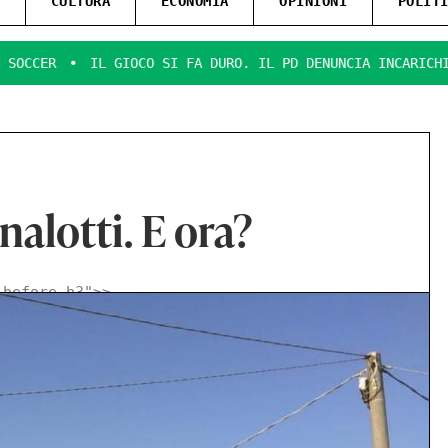
CULTURA
ECONOMIA
OPINIONI
POLIT
L GIOCO SI FA DURO. IL PD DENUNCIA INCARICHI PER 7,5 MIL
nalotti. E ora?
-before h3">
>