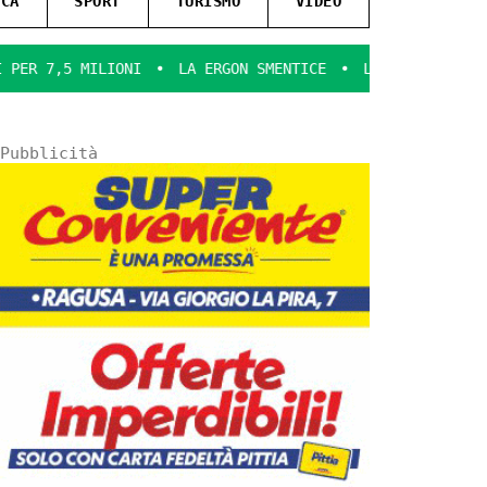
ICA
SPORT
TURISMO
VIDEO
IONI
LA ERGON SMENTICE
LA COMMEDIA DELL’ARTE SULL
Pubblicità