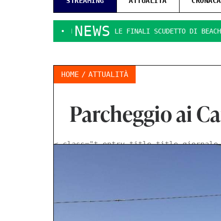
STREAMING
ATTUALITÀ
CRONACA
NEWS
A.
PRESENTATE LE FINALI SCUDETTO DI BEACH SOCCER
I
HOME
ATTUALITÀ
Parcheggio ai Ca
< class="t-entry-title title-giornale