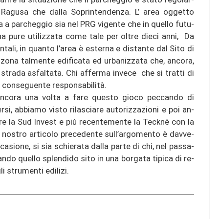
 Ra­gu­sa che dalla So­prin­ten­den­za. L’ area ogget­to
a a par­che­g­gio sia nel PRG vi­gen­te che in quel­lo fu­tu­
ha pure uti­li­z­za­ta come tale per oltre dieci anni, Da
ta­li, in quan­to l’area è ester­na e di­stan­te dal Sito di
 zona tal­men­te edi­fi­ca­ta ed ur­ba­ni­z­za­ta che, an­co­ra,
 stra­da as­fal­ta­ta. Chi af­fer­ma in­ve­ce che si tr­at­ti di
gni conseguen­te responsabilità.
 an­co­ra una volta a fare ques­to gioco pec­can­do di
, ab­bia­mo visto ri­la­s­cia­re au­to­ri­z­za­zio­ni e poi an­
da­re la Sud In­v­est e più re­cen­te­men­te la Tecknè con la
nos­tro ar­ti­co­lo pre­ce­den­te sull’ar­go­men­to è da­v­ve­
a­sio­ne, si sia schie­ra­ta dalla parte di chi, nel pas­sa­
n­do quel­lo splen­di­do sito in una bor­ga­ta tipi­ca di re­
 stru­men­ti edi­li­zi.