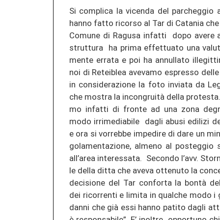
Si com­pli­ca la vi­cen­da del par­che­g­gio ai
hanno fatto ri­cor­so al Tar di Ca­ta­nia che h
Co­mu­ne di Ra­gu­sa in­fat­ti dopo avere au­t
strut­tu­ra ha prima ef­fet­tua­to una va­lu­t
men­te er­ra­ta e poi ha an­nul­la­to il­le­git­ti
noi di Re­te­iblea ave­v­a­mo espres­so delle
in
con­si­de­ra­zio­ne la foto in­via­ta da Le
che mos­tra la incongruità della pro­te­sta. 
mo in­fat­ti di fron­te ad una zona de­gr
modo ir­ri­me­dia­bi­le dagli abusi edi­li­zi d
e ora si vor­reb­be im­pe­di­re di dare un mi­
go­la­men­ta­zio­ne, al­me­no al pos­teg­gio s
all’area in­teres­sa­ta. Se­con­do l’avv. Stor­ne
le della ditta che aveva ot­te­nu­to la con­ce
de­ci­sio­ne del Tar con­for­ta la bontà dell
dei ri­cor­ren­ti e li­mi­ta in qual­che modo i g
danni che già essi hanno pa­ti­to dagli atti il
è re­spon­sa­bi­le”. E’ in­ol­tre op­por­tu­no ch