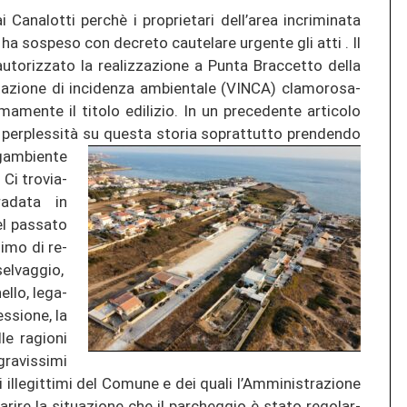
 Ca­na­lot­ti perchè i pro­prie­ta­ri dell’area in­cri­mi­na­ta
a sos­pe­so con de­cre­to cau­te­la­re ur­gen­te gli atti . Il
o­ri­z­za­to la re­a­li­z­za­zio­ne a Punta Brac­cet­to della
a­zio­ne di in­ci­den­za amb­ien­ta­le (VINCA) cla­mo­ro­sa­
­ma­men­te il ti­to­lo edi­li­zio. In un pre­ce­den­te ar­ti­co­lo
 perplessità su ques­ta sto­ria so­pr­at­tut­to pren­den­do
­gamb­ien­te
Ci tro­via­
a­da­ta in
el pas­sa­to
ni­mo di re­
el­va­g­gio,
l­lo, le­ga­
s­sio­ne, la
e ra­gio­ni
ra­vis­si­mi
­le­git­ti­mi del Co­mu­ne e dei quali l’Am­mi­nis­tra­zio­ne
ia­ri­re la si­tua­zio­ne che il par­che­g­gio è stato re­go­lar­