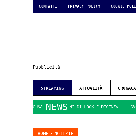
CONTATTI
PRIVACY POLICY
COOKIE POL
Pubblicità
STREAMING
ATTUALITÀ
CRONACA
NEWS
TI DI RAGUSA
QUESTIONI DI LOOK E DECENZA.
SVOLTA D
HOME
NOTIZIE