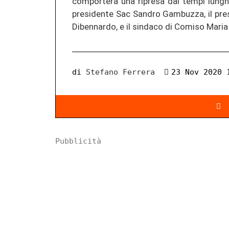
comporterà una ripresa dai tempi lunghi”.
presidente Sac Sandro Gambuzza, il pres
Dibennardo, e il sindaco di Comiso Maria
di
Stefano Ferrera
23 Nov 2020 
Pubblicità