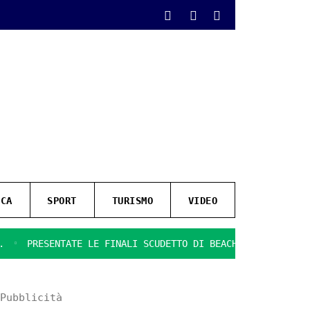
ICA
SPORT
TURISMO
VIDEO
RESENTATE LE FINALI SCUDETTO DI BEACH SOCCER
IL GIOCO
Pubblicità