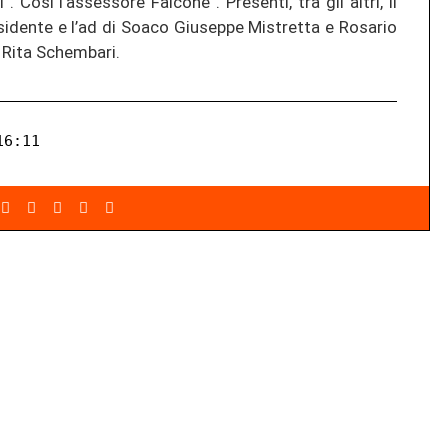
 Così l’assessore Falcone”. Presenti, tra gli altri, il
idente e l’ad di Soaco Giuseppe Mistretta e Rosario
 Rita Schembari.
16:11