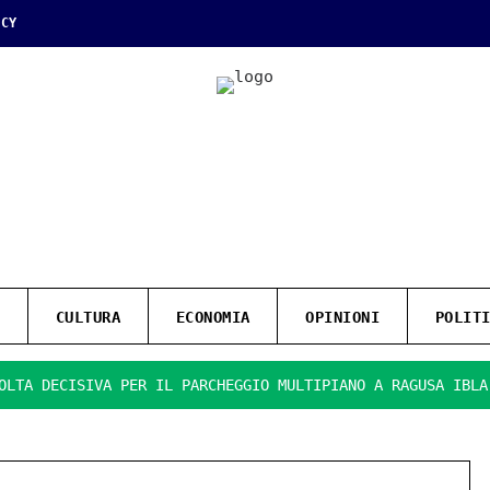
ICY
CULTURA
ECONOMIA
OPINIONI
POLIT
ECISIVA PER IL PARCHEGGIO MULTIPIANO A RAGUSA IBLA.
P