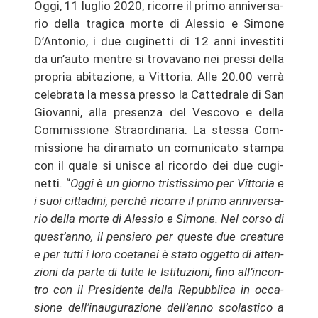
Oggi, 11 lu­glio 2020, ri­cor­re il primo an­ni­ver­sa­
rio della tra­gi­ca morte di Ales­sio e Si­mo­ne
D’An­to­nio, i due cu­gi­net­ti di 12 anni in­ves­ti­ti
da un’auto men­tre si tro­va­va­no nei pres­si della
pro­pria ab­ita­zio­ne, a Vit­to­ria. Alle 20.00 verrà
ce­le­bra­ta la messa pres­so la Cat­te­dra­le di San
Gio­van­ni, alla pre­sen­za del Ves­co­vo e della
Com­mis­sio­ne Stra­or­di­na­ria. La st­es­sa Com­
mis­sio­ne ha di­ra­ma­to un co­mu­ni­ca­to stam­pa
con il quale si unis­ce al ri­cor­do dei due cu­gi­
net­ti. “
Oggi è un gior­no tris­tis­si­mo per Vit­to­ria e
i suoi cit­ta­di­ni, per­ché ri­cor­re il primo an­ni­ver­sa­
rio della morte di Ales­sio e Si­mo­ne. Nel corso di
quest’anno, il pen­sie­ro per ques­te due crea­tu­re
e per tutti i loro coe­ta­nei è stato ogget­to di at­ten­
zio­ni da parte di tutte le Is­ti­tu­zio­ni, fino all’in­con­
tro con il Pre­si­den­te della Re­pu­bbli­ca in oc­ca­
sio­ne dell’in­au­gu­ra­zio­ne dell’anno sco­las­ti­co a