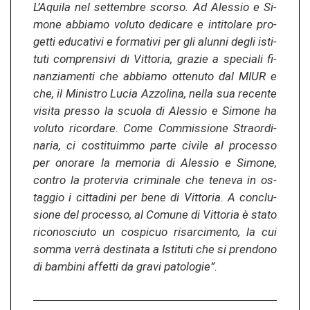
L’Aqui­la nel set­tem­bre scor­so. Ad Ales­sio e Si­
mo­ne ab­bia­mo vo­lu­to de­di­ca­re e in­ti­to­la­re pro­
get­ti edu­ca­ti­vi e for­ma­ti­vi per gli alun­ni degli is­ti­
tu­ti com­pren­sivi di Vit­to­ria, gra­zie a spe­cia­li fi­
nan­zia­men­ti che ab­bia­mo ot­te­nu­to dal MIUR e
che, il Mi­nis­tro Lucia Az­zo­li­na, nella sua re­cen­te
vi­si­ta pres­so la scuo­la di Ales­sio e Si­mo­ne ha
vo­lu­to ri­cor­da­re. Come Com­mis­sio­ne Stra­or­di­
na­ria, ci costi­tu­im­mo parte ci­vi­le al pro­ces­so
per ono­ra­re la me­mo­ria di Ales­sio e Si­mo­ne,
con­tro la pro­ter­via cri­mi­na­le che te­ne­va in os­
tag­gio i cit­ta­di­ni per bene di Vit­to­ria. A con­clu­
sio­ne del pro­ces­so, al Co­mu­ne di Vit­to­ria è stato
ri­co­nos­ciu­to un co­spi­cuo ri­sar­ci­men­to, la cui
somma verrà de­sti­na­ta a Is­ti­tu­ti che si pren­do­no
di bam­b­i­ni af­fet­ti da gravi pa­to­lo­gie”.