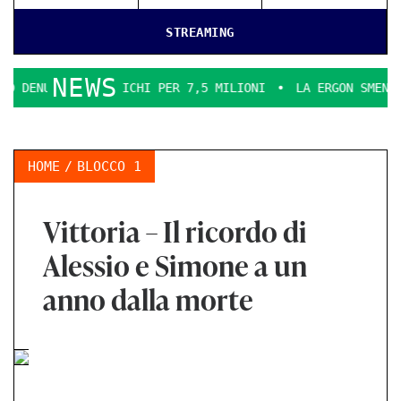
STREAMING
NEWS
A INCARICHI PER 7,5 MILIONI
LA ERGON SMENTICE
LA C
HOME
BLOCCO 1
Vittoria – Il ricordo di
Alessio e Simone a un
anno dalla morte