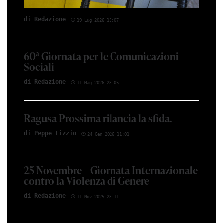
di Red­azio­ne
19 Lug 2026 13:07
60ª Giornata per le Comunicazioni
Sociali
di Red­azio­ne
11 Mag 2026 23:05
Ragusa Prossima rilancia la sfida.
di Peppe Li­z­zio
24 Gen 2026 11:01
25 Novembre – Giornata Internazionale
contro la Violenza di Genere
di Red­azio­ne
11 Nov 2025 23:11