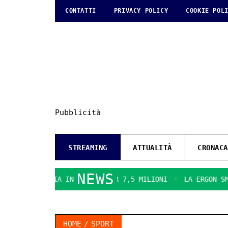
CONTATTI
PRIVACY POLICY
COOKIE POL
Pubblicità
STREAMING
ATTUALITÀ
CRONACA
NEWS
PD DENUNCIA INCARICHI PER 7,5 MILIONI
LA ERGON SMENTI
HOME
SPORT