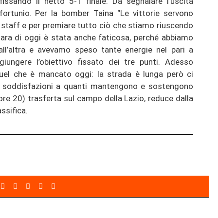
fissando il netto 5-1 finale. Da segnalare l’uscita
ortunio. Per la bomber Taina “Le vittorie servono
 staff e per premiare tutto ciò che stiamo riuscendo
 gara di oggi è stata anche faticosa, perché abbiamo
all’altra e avevamo speso tante energie nel pari a
giungere l’obiettivo fissato dei tre punti. Adesso
quel che è mancato oggi: la strada è lunga però ci
e soddisfazioni a quanti mantengono e sostengono
e 20) trasferta sul campo della Lazio, reduce dalla
ssifica.