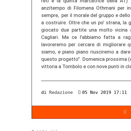
reti e la quinta marcatrice della A1) 
anzitempo di Filomena Othmani per inf
sempre, per il morale del gruppo e dello
a costruire. Oltre che un po’ strana, la
giocato due partite una molto vicina 
Cagliari. Ma ce l’abbiamo fatta a rag
lavoreremo per cercare di migliorare 
siamo, e piano piano riusciremo a dar
questo progetto”. Domenica prossima (or
vittoria a Tombolo e con nove punti in cla
di
Redazione
05 Nov 2019 17:11