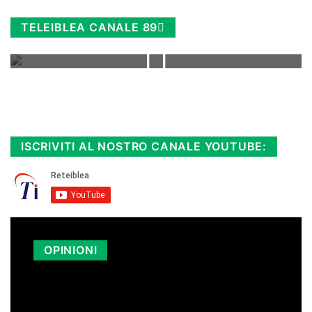
TELEIBLEA CANALE 89
Rimani sempre aggiornato, scopri la
Diretta TV e le repliche in streaming.
Cloicca qui!
.
ISCRIVITI AL NOSTRO CANALE YOUTUBE:
OPINIONI
LA SICILIA PAGA I CARBURANTI PIÙ