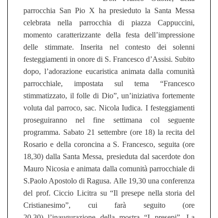
parrocchia San Pio X ha presieduto la Santa Messa
celebrata nella
parrocchia di piazza Cappuccini,
momento caratterizzante del
la festa dell’impressione
delle stimmate.
Inserita
nel contesto dei solenni
festeggiamenti in onore di S. Francesco d’Assisi. Subito
dopo,
l
’adorazione eucaristica animata dalla comunità
parrocchiale,
impostata sul tema
“Francesco
stimmatizzato, il folle di Dio”,
un’
iniziativa fortemente
voluta dal parroco, sac. Nicola Iudica. I festeggiamenti
prosegu
iranno
nel fine settimana col seguente
programma. Sabato 21 settembre (ore 18) la recita del
Rosario e della coroncina a S. Francesco,
seguita (ore
18,30)
dalla Santa Messa,
presieduta dal sacerdote don
Mauro Nicosia e animata dalla comunità parrocchiale di
S.Paolo
A
postolo di Ragusa. Alle 19,30 una
conferenza
del prof
. Ciccio Licitra su “Il presepe nella storia del
Cristianesimo”,
cui farà seguito (ore
20,30)
l’inaugurazione della mostra “I presepi”. La