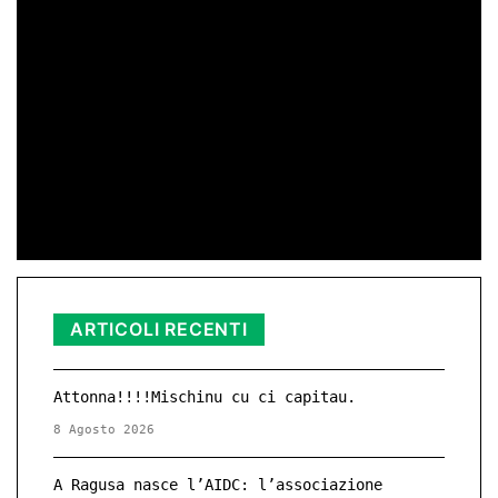
Ragusa Prossima rilancia la sfida.
di Peppe Lizzio
24 Gen 2026 11:01
25 Novembre – Giornata Internazionale
contro la Violenza di Genere
di Redazione
11 Nov 2025 23:11
ARTICOLI RECENTI
Attonna!!!!Mischinu cu ci capitau.
8 Agosto 2026
A Ragusa nasce l’AIDC: l’associazione