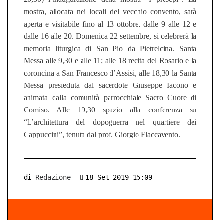
mostra,
allocata
nei locali del vecchio convento,
sarà
aperta e visitabile fino al 13 ottobre, dalle 9 alle 12 e
dalle 16 alle 20.
Domenica 22 settembre, si celebr
erà
la
memoria liturgica di San Pio da Pietrelcina.
Santa
Messa al
le 9,30 e alle 1
1;
alle 18
recita del Rosario e la
coroncina a San Francesco d’Assisi, alle 18,30 la
S
anta
M
essa presieduta dal sacerdote Giuseppe Iacono e
animata dalla comunità parrocchiale Sacro Cuore di
Comiso. Alle 19,30
spazio alla
conferenza su
“L’architettura del dopoguerra nel quartiere dei
Cappuccini”,
tenuta dal
prof. Giorgio Flaccavento.
di
Redazione
18 Set 2019 15:09