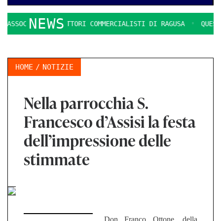
NEWS
SSOCIAZIONE DOTTORI COMMERCIALISTI DI RAGUSA
QUESTION
HOME
NOTIZIE
Nella parrocchia S.
Francesco d’Assisi la festa
dell’impressione delle
stimmate
Don Franco Ottone, della