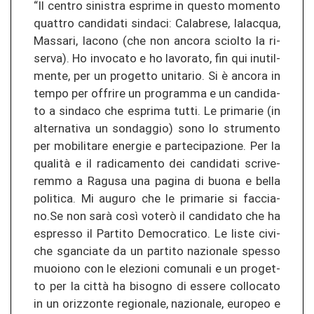
“Il cen­tro si­nis­tra espri­me in ques­to mo­men­to
quat­tro can­di­da­ti sin­da­ci: Ca­la­bre­se, Ia­lac­qua,
Mas­sa­ri, Ia­co­no (che non an­co­ra sciol­to la ri­
ser­va). Ho in­vo­ca­to e ho la­vo­ra­to, fin qui in­util­
men­te, per un pro­get­to uni­ta­rio. Si è an­co­ra in
tempo per of­fri­re un pro­gram­ma e un can­di­da­
to a sin­da­co che espri­ma tutti. Le pri­ma­rie (in
al­ter­na­ti­va un son­d­ag­gio) sono lo stru­men­to
per mo­bi­li­ta­re ener­gie e par­te­ci­pa­zio­ne. Per la
qualità e il ra­di­ca­men­to dei can­di­da­ti scri­ve­
rem­mo a Ra­gu­sa una pa­gi­na di buona e bella
po­li­ti­ca. Mi au­gu­ro che le pri­ma­rie si fac­cia­
no.Se non sarà così voterò il can­di­da­to che ha
espres­so il Par­ti­to De­mo­cra­ti­co. Le liste ci­vi­
che sgan­cia­te da un par­ti­to na­zio­na­le spes­so
muo­io­no con le ele­zio­ni co­mu­na­li e un pro­get­
to per la città ha bi­so­gno di es­se­re col­lo­ca­to
in un ori­z­zon­te re­gio­na­le, na­zio­na­le, eu­ro­peo e