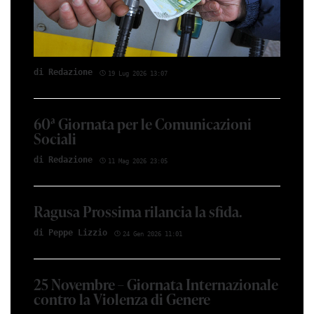
di Red­azio­ne
19 Lug 2026 13:07
60ª Giornata per le Comunicazioni
Sociali
di Red­azio­ne
11 Mag 2026 23:05
Ragusa Prossima rilancia la sfida.
di Peppe Li­z­zio
24 Gen 2026 11:01
25 Novembre – Giornata Internazionale
contro la Violenza di Genere