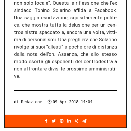
non solo lo­ca­le”. Ques­ta la ri­fles­sio­ne che l’ex
sin­da­co To­ni­no So­la­ri­no af­fi­da a Facebook.
Una sag­gia esor­ta­zio­ne, squi­si­ta­men­te po­li­ti­
ca, che mos­tra tutta la de­lu­sio­ne per un cen­
tro­si­nis­tra spac­ca­to e, an­co­ra una volta, vit­ti­
ma di per­so­na­lis­mi. Una pre­ghie­ra che So­la­ri­no
ri­vol­ge ai suoi “al­lea­ti” a poche ore di di­stan­za
dalla nota dell’on. As­sen­za, che allo st­es­so
modo esor­ta gli espo­nen­ti del cen­tro­d­estra a
non af­fron­ta­re di­vi­si le pros­si­me am­mi­nis­ra­ti­
ve.
di
Redazione
09 Apr 2018 14:04