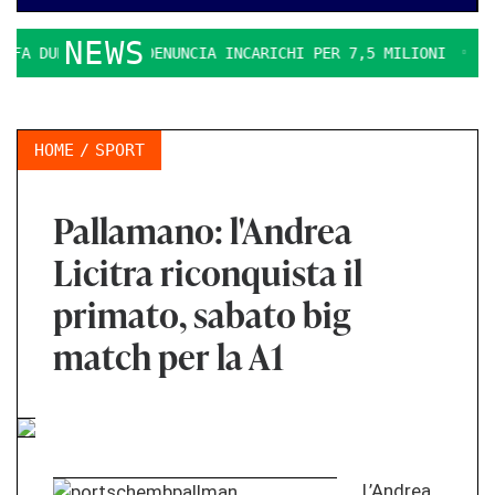
NEWS
A DURO. IL PD DENUNCIA INCARICHI PER 7,5 MILIONI
LA E
HOME
SPORT
Pallamano: l'Andrea
Licitra riconquista il
primato, sabato big
match per la A1
L’Andrea