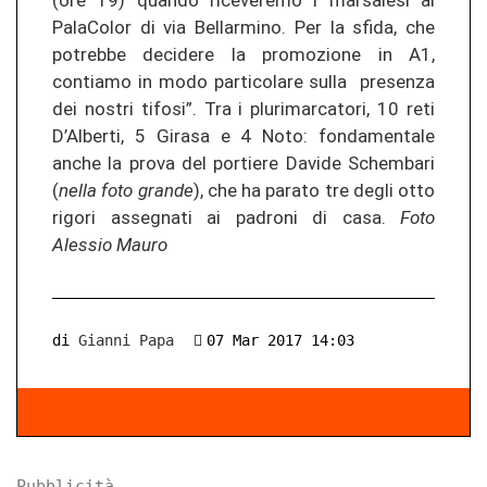
(ore 19) quando riceveremo i marsalesi al
PalaColor di via Bellarmino. Per la sfida, che
potrebbe decidere la promozione in A1,
contiamo in modo particolare sulla presenza
dei nostri tifosi”. Tra i plurimarcatori, 10 reti
D’Alberti, 5 Girasa e 4 Noto: fondamentale
anche la prova del portiere Davide Schembari
(
nella foto grande
), che ha parato tre degli otto
rigori assegnati ai padroni di casa.
Foto
Alessio Mauro
di
Gianni Papa
07 Mar 2017 14:03
Pubblicità