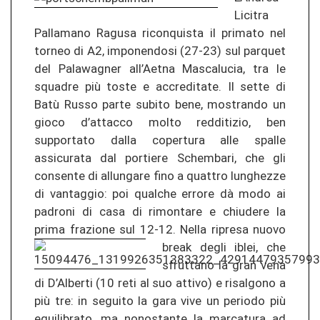
Licitra
Pallamano Ragusa riconquista il primato nel
torneo di A2, imponendosi (27-23) sul parquet
del Palawagner all’Aetna Mascalucia, tra le
squadre più toste e accreditate. Il sette di
Batù Russo parte subito bene, mostrando un
gioco d’attacco molto redditizio, ben
supportato dalla copertura alle spalle
assicurata dal portiere Schembari, che gli
consente di allungare fino a quattro lunghezze
di vantaggio: poi qualche errore dà modo ai
padroni di casa di rimontare e chiudere la
prima frazione sul 12-12.
Nella ripresa nuovo
break degli iblei, che
sfruttano la gran vena
di D’Alberti (10 reti al suo attivo) e risalgono a
più tre: in seguito la gara vive un periodo più
equilibrato, ma nonostante la marcatura ad