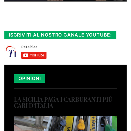
Rimani sempre aggiornato, scopri la
Diretta TV e le repliche in streaming.
Cloicca qui!
.
ISCRIVITI AL NOSTRO CANALE YOUTUBE:
OPINIONI
LA SICILIA PAGA I CARBURANTI PIÙ
CARI D’ITALIA