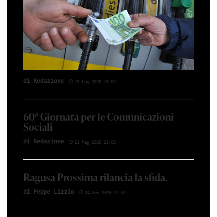
di Red­azio­ne
19 Lug 2026 13:07
60ª Giornata per le Comunicazioni
Sociali
di Red­azio­ne
11 Mag 2026 23:05
Ragusa Prossima rilancia la sfida.
di Peppe Li­z­zio
24 Gen 2026 11:01