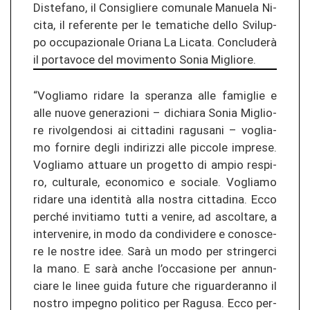
Dis­te­fa­no, il Con­siglie­re co­mu­na­le Ma­nue­la Ni­
ci­ta, il re­fe­ren­te per le te­mati­che dello Svi­lup­
po oc­cu­pa­zio­na­le Oria­na La Li­ca­ta. Concluderà
il por­ta­vo­ce del mo­vi­men­to Sonia Miglio­re.
“Voglia­mo ri­da­re la spe­ran­za alle fa­miglie e
alle nuove ge­ne­ra­zio­ni – di­chia­ra Sonia Miglio­
re ri­vol­gen­do­si ai cit­ta­di­ni ra­gu­s­a­ni – voglia­
mo for­ni­re degli in­di­ri­z­zi alle pic­co­le im­pre­se.
Voglia­mo at­tua­re un pro­get­to di ampio re­spi­
ro, cul­tu­ra­le, eco­no­mi­co e so­cia­le. Voglia­mo
ri­da­re una identità alla nos­tra cit­ta­di­na. Ecco
per­ché in­vi­ti­a­mo tutti a venire, ad as­col­ta­re, a
in­ter­ve­ni­re, in modo da con­di­vi­de­re e co­nos­ce­
re le nos­tre idee. Sarà un modo per strin­ger­ci
la mano. E sarà anche l’oc­ca­sio­ne per an­nun­
cia­re le linee guida fu­tu­re che ri­guar­de­ran­no il
nos­tro im­pe­g­no po­li­ti­co per Ra­gu­sa. Ecco per­