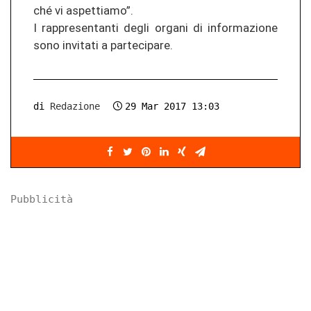
ché vi as­pet­ti­a­mo”.
I rap­pre­sen­tan­ti degli or­ga­ni di in­for­ma­zio­ne
sono in­vi­ta­ti a par­te­ci­pa­re.
di
Redazione
29 Mar 2017 13:03
Pubblicità