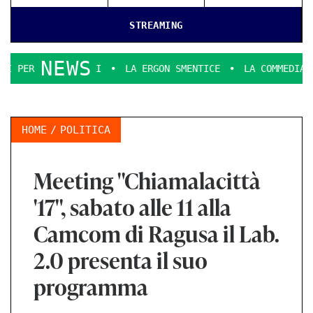
STREAMING
NEWS
MILIONI
LA ERGON SMENTICE
LA COMMEDIA DELL’ARTE S
HOME
POLITICA
Meeting "Chiamalacittà
'17", sabato alle 11 alla
Camcom di Ragusa il Lab.
2.0 presenta il suo
programma