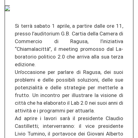
Si terrà sa­ba­to 1 ap­ri­le, a par­ti­re dalle ore 11,
pres­so l’au­di­to­rium G.B. Car­tia della Ca­me­ra di
Com­mer­cio di Ra­gu­sa, l’in­izia­ti­va
“Chiamalacittà”, il mee­ting pro­mos­so dal La­
bo­ra­to­rio po­li­ti­co 2.0 che ar­ri­va alla sua terza
edi­zio­ne.
Un’oc­ca­sio­ne per par­la­re di Ra­gu­sa, dei suoi
prob­le­mi e delle pos­si­bi­li so­lu­zio­ni, delle sue
potenzialità e delle stra­te­gie per met­ter­le a
frut­to. Un in­con­tro per il­lus­tra­re la vi­sio­ne di
città che ha ela­bo­ra­to il Lab 2.0 nei suoi anni di
attività e i pro­gram­mi per at­tuar­la.
Ad apri­re i la­vo­ri sarà il pre­si­den­te Clau­dio
Cas­til­let­ti; in­ter­ver­ran­no: il vice pre­si­den­te
Livio Tu­mi­no, il por­ta­vo­ce dei Gio­v­a­ni Al­ber­to