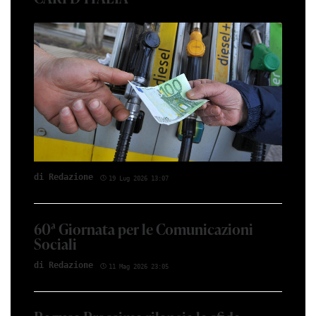
di Red­azio­ne
19 Lug 2026 13:07
60ª Giornata per le Comunicazioni
Sociali
di Red­azio­ne
11 Mag 2026 23:05