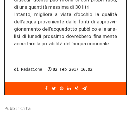
di una quantità mas­si­ma di 30 litri.
In­tan­to, miglio­ra a vista d’oc­chio la qualità
dell’acqua pro­ve­nien­te dalle fonti di ap­pro­v­vi­
gio­na­men­to dell’ac­que­dot­to pu­bbli­co e le ana­
li­si di lunedì pros­si­mo do­vreb­be­ro fi­nal­men­te
ac­cer­ta­re la potabilità dell’acqua co­mu­na­le.
di
Redazione
02 Feb 2017 16:02
Pubblicità