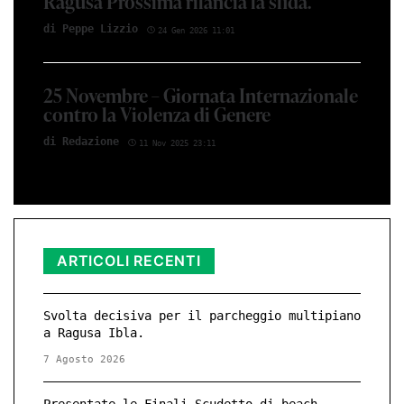
Ragusa Prossima rilancia la sfida.
di Peppe Li­z­zio
24 Gen 2026 11:01
25 Novembre – Giornata Internazionale
contro la Violenza di Genere
di Red­azio­ne
11 Nov 2025 23:11
ARTICOLI RECENTI
Svolta decisiva per il parcheggio multipiano
a Ragusa Ibla.
7 Agosto 2026