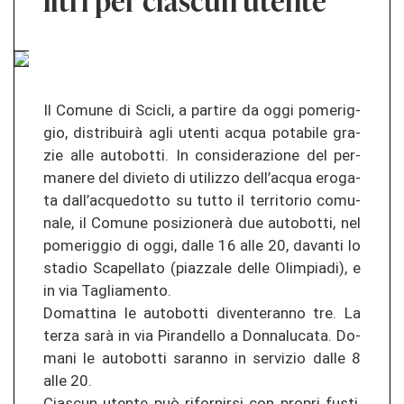
litri per ciascun utente
Il Co­mu­ne di Sci­cli, a par­ti­re da oggi po­me­rig­
gio, distribuirà agli uten­ti acqua po­ta­bi­le gra­
zie alle au­to­bot­ti. In con­si­de­ra­zio­ne del per­
ma­ne­re del di­vie­to di uti­li­z­zo dell’acqua ero­ga­
ta dall’ac­que­dot­to su tutto il ter­ri­to­rio co­mu­
na­le, il Co­mu­ne posizionerà due au­to­bot­ti, nel
po­me­rig­gio di oggi, dalle 16 alle 20, da­van­ti lo
sta­dio Sca­pel­la­to (pia­z­za­le delle Olim­pia­di), e
in via Tag­lia­men­to.
Do­mat­ti­na le au­to­bot­ti di­ven­teran­no tre. La
terza sarà in via Pi­ran­del­lo a Don­na­lu­ca­ta. Do­
ma­ni le au­to­bot­ti sa­ran­no in ser­vi­zio dalle 8
alle 20.
Cias­cun uten­te può ri­for­nir­si con pro­pri fusti,