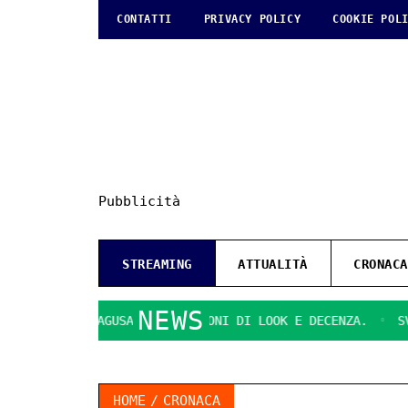
CONTATTI
PRIVACY POLICY
COOKIE POL
Pubblicità
STREAMING
ATTUALITÀ
CRONACA
NEWS
TI DI RAGUSA
QUESTIONI DI LOOK E DECENZA.
SVOLTA 
HOME
CRONACA