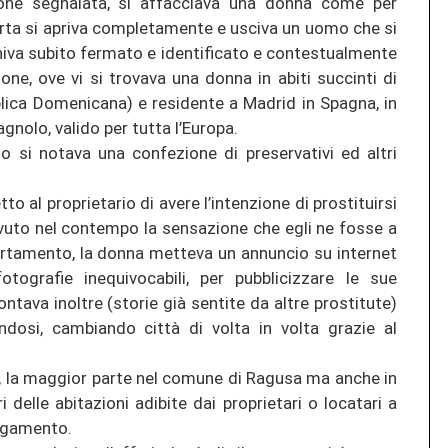
ione segnalata, si affacciava una donna come per
orta si apriva completamente e usciva un uomo che si
iva subito fermato e identificato e contestualmente
ne, ove vi si trovava una donna in abiti succinti di
lica Domenicana) e residente a Madrid in Spagna, in
nolo, valido per tutta l’Europa.
so si notava una confezione di preservativi ed altri
o al proprietario di avere l’intenzione di prostituirsi
avuto nel contempo la sensazione che egli ne fosse a
artamento, la donna metteva un annuncio su internet
otografie inequivocabili, per pubblicizzare le sue
tava inoltre (storie già sentite da altre prostitute)
endosi, cambiando città di volta in volta grazie al
, la maggior parte nel comune di Ragusa ma anche in
i delle abitazioni adibite dai proprietari o locatari a
agamento.