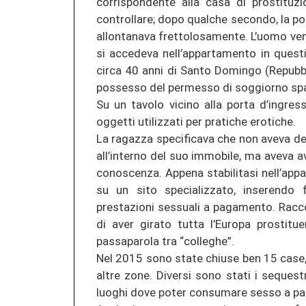
corrispondente alla casa di prostituz
controllare; dopo qualche secondo, la p
allontanava frettolosamente. L’uomo ven
si accedeva nell’appartamento in questio
circa 40 anni di Santo Domingo (Repubb
possesso del permesso di soggiorno spag
Su un tavolo vicino alla porta d’ingres
oggetti utilizzati per pratiche erotiche.
La ragazza specificava che non aveva dett
all’interno del suo immobile, ma aveva 
conoscenza. Appena stabilitasi nell’app
su un sito specializzato, inserendo f
prestazioni sessuali a pagamento. Raccon
di aver girato tutta l’Europa prostitu
passaparola tra “colleghe”.
Nel 2015 sono state chiuse ben 15 case
altre zone. Diversi sono stati i sequestr
luoghi dove poter consumare sesso a p