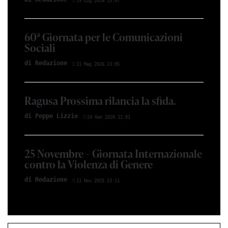
19 Lug 2026 13:07
60ª Giornata per le Comunicazioni
Sociali
di Redazione
11 Mag 2026 23:05
Ragusa Prossima rilancia la sfida.
di Peppe Lizzio
24 Gen 2026 11:01
25 Novembre – Giornata Internazionale
contro la Violenza di Genere
di Redazione
11 Nov 2025 23:11