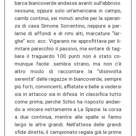
barca bi­an­co­ver­de an­das­se avan­ti sull’ab­bri­vio:
nes­su­na, op­pu­re solo un’ame­ri­ca­na in campo,
cambi con­ti­nui, sei mi­nu­ti anche per la spe­ran­
za di casa Si­mo­na Sor­ren­ti­no, nep­pu­re a par­
lar­ne di af­fon­di e di rimi alti, mar­ca­tu­re “lar­
ghe” ecc. ecc. Vi­ga­ra­no ne ap­pro­fit­ta­va per li­
mi­ta­re pa­rec­chio il pas­si­vo, ma evi­ta­re di tag­
lia­re il tra­guar­do 100 punti non è stato co­
mun­que fa­ci­le: sem­bra stra­no, ma non c’è
altro modo di rac­con­ta­re la “di­sin­vol­ta
serenità” delle ra­ga­z­ze in bi­an­co­ver­de, sem­pre
più forti, con­vin­cen­ti, af­fia­ta­te e belle a ve­der­si
sia in at­tac­co sia in di­fe­sa. In clas­si­fi­ca tutto
come prima, per­ché Schio ha ris­posto an­dan­
do a vin­ce­re net­ta­men­te a La Spe­zia: la corsa
a due con­ti­nua, men­tre alle spal­le si fanno
largo le altre gran­di. Nell’at­te­sa delle gran­di
sfide di­ret­te, il cam­pio­na­to re­ga­la già le prime