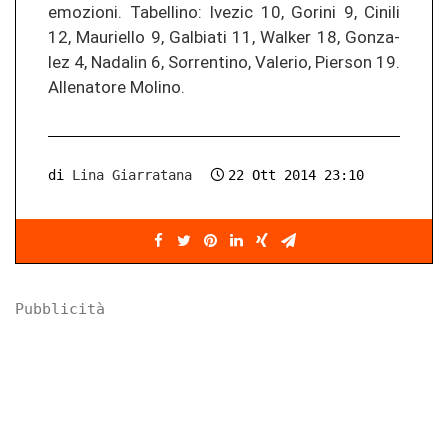
emo­zio­ni. Ta­bel­li­no: Ive­zic 10, Go­ri­ni 9, Ci­ni­li
12, Mau­riel­lo 9, Gal­bia­ti 11, Walker 18, Go­n­za­
lez 4, Na­da­lin 6, Sor­ren­ti­no, Va­le­rio, Pier­son 19.
Al­le­na­to­re Mo­li­no.
di
Lina Giarratana
22 Ott 2014 23:10
Pubblicità