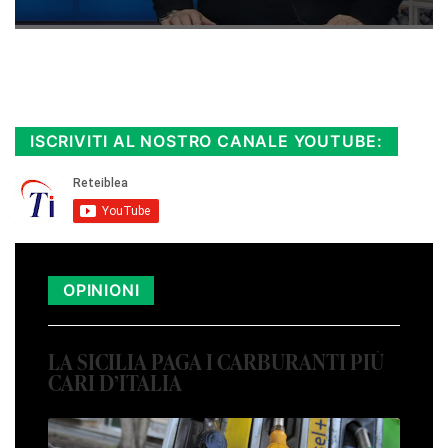
Rimani sempre aggiornato, scopri la
Diretta TV e le repliche in streaming.
Cloicca qui!
.
ISCRIVITI AL NOSTRO CANALE YOUTUBE:
OPINIONI
LA SICILIA PAGA I CARBURANTI PIÙ
CARI D’ITALIA