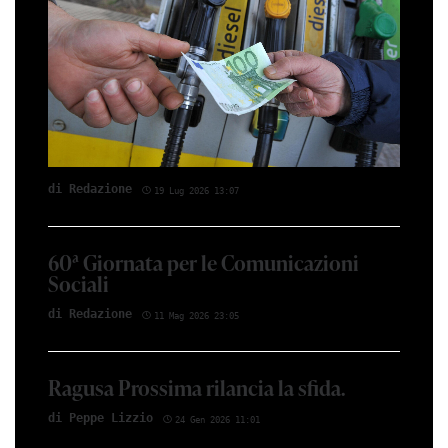
di Red­azio­ne
19 Lug 2026 13:07
60ª Giornata per le Comunicazioni
Sociali
di Red­azio­ne
11 Mag 2026 23:05
Ragusa Prossima rilancia la sfida.
di Peppe Li­z­zio
24 Gen 2026 11:01