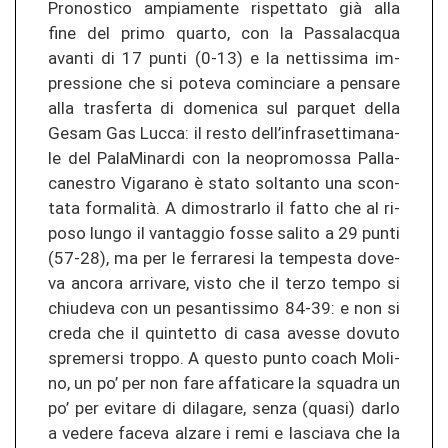
Pro­no­sti­co am­pia­men­te ris­pet­ta­to già alla
fine del primo quar­to, con la Pas­sa­lac­qua
avan­ti di 17 punti (0-13) e la net­tis­si­ma im­
pres­sio­ne che si po­te­va co­mincia­re a pen­sa­re
alla tras­fer­ta di do­me­ni­ca sul par­quet della
Gesam Gas Lucca: il resto dell’in­fra­set­ti­ma­na­
le del Pa­la­Mi­nar­di con la neo­pro­mos­sa Pal­la­
ca­nes­tro Vi­ga­ra­no è stato sol­tan­to una scon­
ta­ta formalità. A di­mos­trar­lo il fatto che al ri­
poso lungo il van­ta­g­gio fosse sa­li­to a 29 punti
(57-28), ma per le fer­ra­re­si la tem­pes­ta do­ve­
va an­co­ra ar­ri­va­re, visto che il terzo tempo si
chiu­de­va con un pe­san­tis­si­mo 84-39: e non si
creda che il quin­tet­to di casa aves­se do­vu­to
spre­mer­si trop­po. A ques­to punto coach Mo­li­
no, un po’ per non fare af­fa­ti­ca­re la squa­dra un
po’ per evi­ta­re di di­la­ga­re, senza (quasi) darlo
a ve­de­re fa­ce­va al­za­re i remi e la­s­cia­va che la