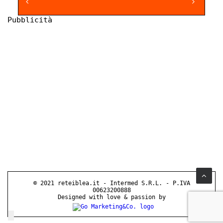
Pubblicità
© 2021 reteiblea.it - Intermed S.R.L. - P.IVA
00623200888
Designed with love & passion by