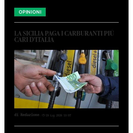
OPINIONI
LA SICILIA PAGA I CARBURANTI PIÙ
CARI D’ITALIA
di Red­azio­ne
19 Lug 2026 13:07