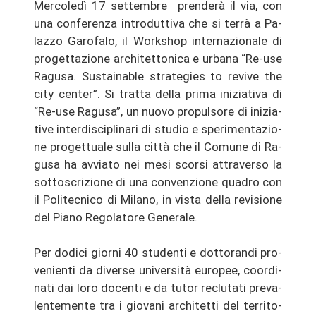
Mercoledì 17 set­tem­bre prenderà il via, con
una con­fe­ren­za in­tro­d­ut­ti­va che si terrà a Pa­
la­z­zo Ga­ro­fa­lo, il Workshop in­ter­na­zio­na­le di
pro­get­ta­zio­ne ar­chi­tet­to­ni­ca e ur­ba­na “Re-​use
Ra­gu­sa. Sus­tai­n­ab­le stra­te­gies to re­vi­ve the
city cen­ter”. Si tr­at­ta della prima in­izia­ti­va di
“Re-​use Ra­gu­sa”, un nuovo pro­pul­so­re di in­izia­
ti­ve in­ter­dis­ci­pli­na­ri di stu­dio e sper­imen­ta­zio­
ne pro­get­tua­le sulla città che il Co­mu­ne di Ra­
gu­sa ha av­via­to nei mesi scor­si at­tra­ver­so la
sot­toscri­zio­ne di una con­ve­n­zio­ne qua­dro con
il Po­li­tec­ni­co di Mi­la­no, in vista della re­vi­sio­ne
del Piano Re­go­la­to­re Ge­ne­ra­le.
Per do­di­ci gior­ni 40 stu­den­ti e dot­to­ran­di pro­
ve­nien­ti da di­ver­se università eu­ropee, co­or­di­
na­ti dai loro do­cen­ti e da tutor re­clu­ta­ti pre­va­
len­te­men­te tra i gio­v­a­ni ar­chi­tet­ti del ter­ri­to­