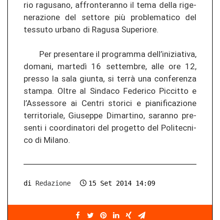
rio ra­gu­s­a­no, af­fron­teran­no il tema della ri­ge­
ne­ra­zio­ne del set­to­re più prob­le­ma­ti­co del
tes­su­to ur­ba­no di Ra­gu­sa Su­pe­rio­re.
Per pre­sen­ta­re il pro­gram­ma dell’in­izia­ti­va,
do­ma­ni, martedì 16 set­tem­bre, alle ore 12,
pres­so la sala giun­ta, si terrà una con­fe­ren­za
stam­pa. Oltre al Sin­da­co Fe­de­ri­co Pic­cit­to e
l’As­ses­so­re ai Cen­tri sto­ri­ci e pia­ni­fi­ca­zio­ne
ter­ri­to­ria­le, Giu­s­ep­pe Dimar­ti­no, sa­ran­no pre­
sen­ti i co­or­di­na­to­ri del pro­get­to del Po­li­tec­ni­
co di Mi­la­no.
di
Redazione
15 Set 2014 14:09