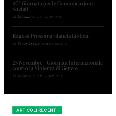
60ª Giornata per le Comunicazioni
Sociali
di Red­azio­ne
11 Mag 2026 23:05
Ragusa Prossima rilancia la sfida.
di Peppe Li­z­zio
24 Gen 2026 11:01
25 Novembre – Giornata Internazionale
contro la Violenza di Genere
di Red­azio­ne
11 Nov 2025 23:11
ARTICOLI RECENTI