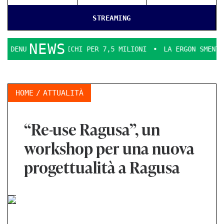
STREAMING
NEWS
 INCARICHI PER 7,5 MILIONI
LA ERGON SMENTICE
LA CO
HOME
ATTUALITÀ
“Re-use Ragusa”, un
workshop per una nuova
progettualità a Ragusa