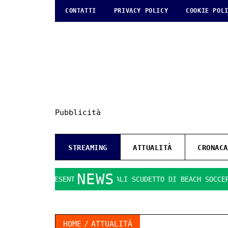
CONTATTI
PRIVACY POLICY
COOKIE POL
Pubblicità
STREAMING
ATTUALITÀ
CRONACA
NEWS
PRESENTATE LE FINALI SCUDETTO DI BEACH SOCCER
IL G
HOME
ATTUALITÀ