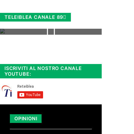
TELEIBLEA CANALE 89
Rimani sempre aggiornato, scopri
la
Diretta TV e le repliche in
streaming. Cloicca qui!
.
ISCRIVITI AL NOSTRO CANALE
YOUTUBE:
OPINIONI