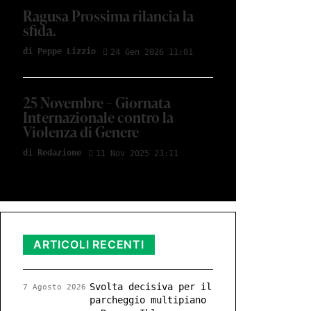
Ragusa Prossima rilancia la
sfida.
di Peppe Lizzio
24 Gen 2026 11:01
25 Novembre – Giornata
Internazionale contro la
Violenza di Genere
di Redazione
11 Nov 2025 23:11
ARTICOLI RECENTI
Svolta decisiva per il
7 Agosto 2026
parcheggio multipiano