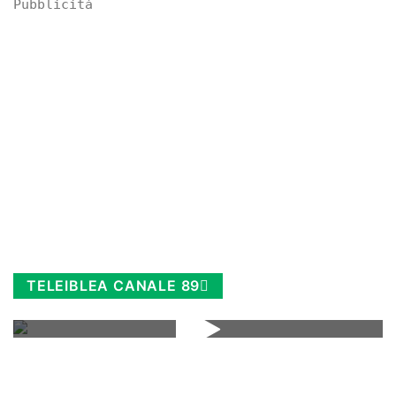
Pubblicità
TELEIBLEA CANALE 89
Rimani sempre aggiornato, scopri la
Diretta TV e le repliche in streaming.