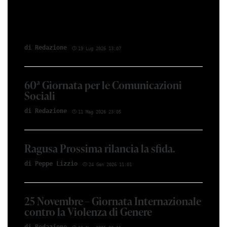
di Redazione
19 Lug 2026 13:07
60ª Giornata per le Comunicazioni
Sociali
di Redazione
11 Mag 2026 23:05
Ragusa Prossima rilancia la sfida.
di Peppe Lizzio
24 Gen 2026 11:01
25 Novembre – Giornata Internazionale
contro la Violenza di Genere