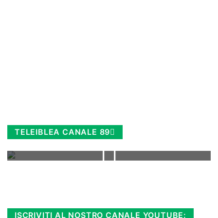
TELEIBLEA CANALE 89
Rimani sempre aggiornato, scopri la
Diretta TV e le repliche in streaming.
Cloicca qui!
.
ISCRIVITI AL NOSTRO CANALE YOUTUBE: