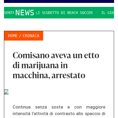
NEWS
ENTATE LE FINALI SCUDETTO DI BEACH SOCCER
IL GIOCO S
HOME
CRONACA
Comisano aveva un etto
di marijuana in
macchina, arrestato
Continua senza sosta e con maggiore
intensità l’attività di contrasto allo spaccio di