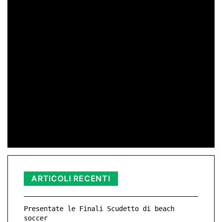
11 Mag 2026 23:05
di Peppe Lizzio
24 Gen 2026 11:01
di Redazione
11 Nov 2025 23:11
ARTICOLI RECENTI
Presentate le Finali Scudetto di beach
soccer