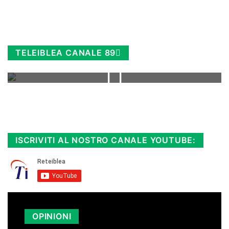
TELEIBLEA CANALE 89
Rimani sempre aggiornato, scopri la
Diretta TV e le repliche in streaming.
Cloicca qui!
.
ISCRIVITI AL NOSTRO CANALE YOUTUBE:
OPINIONI