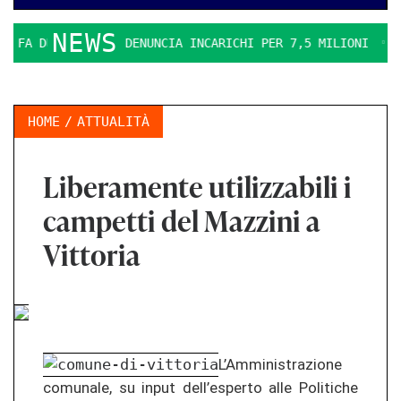
NEWS
FA DURO. IL PD DENUNCIA INCARICHI PER 7,5 MILIONI
LA 
HOME
ATTUALITÀ
Liberamente utilizzabili i
campetti del Mazzini a
Vittoria
L’Amministrazione
comunale, su input dell’esperto alle Politiche