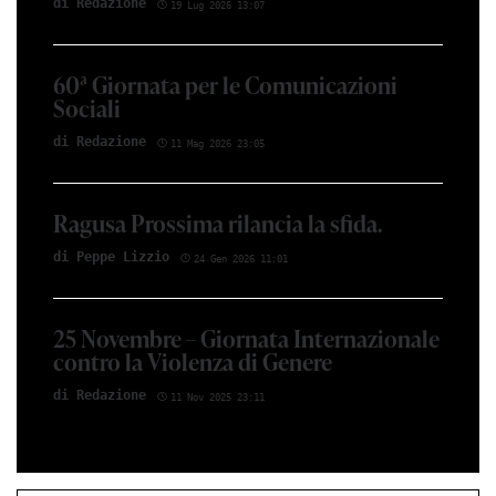
di Red­azio­ne
19 Lug 2026 13:07
60ª Giornata per le Comunicazioni
Sociali
di Red­azio­ne
11 Mag 2026 23:05
Ragusa Prossima rilancia la sfida.
di Peppe Li­z­zio
24 Gen 2026 11:01
25 Novembre – Giornata Internazionale
contro la Violenza di Genere
di Red­azio­ne
11 Nov 2025 23:11