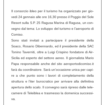
Il con­sor­zio ibleo per il tu­ris­mo ha or­ga­ni­z­za­to per gio­
ve­di 24 gen­naio alle ore 16,30 pres­so il Poggio del Sole
Resort sulla S.P. 25 Ra­gu­sa Ma­ri­na di Ra­gu­sa, un con­
ve­g­no dal tema: Lo svi­lup­po del tu­ris­mo e l’ae­ro­por­to di
Co­mi­so.
Sono stati in­vi­ta­ti a par­te­ci­pa­re il pre­si­den­te della
Soaco, Ro­sa­rio Diben­nar­do, ed il pre­si­den­te della SAC
To­ni­no Ta­ver­ni­ti, oltre a Luigi Cris­pi­no fon­da­to­re di Air­
Si­ci­lia ed esper­to del set­to­re aereo. Il gior­na­lis­ta Mario
Papa re­spon­sa­bi­le anche del sito ae­ro­por­to­di­co­mi­so.it
farà da co­or­di­na­to­re. Sarà un’oc­ca­sio­ne unica per ca­pi­
re a che punto sono i la­vo­ri di com­ple­ta­men­to della
strut­tu­ra e l’iter bu­ro­cra­ti­co per ar­ri­va­re alla de­fi­ni­ti­va
aper­tu­ra dello scalo. Il con­ve­g­no sarà ri­preso dalle te­le­
ca­me­re di Te­leiblea e tras­m­es­so la do­me­ni­ca suc­ces­si­
va.