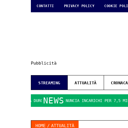
CONTATTI
PRIVACY POLICY
COOKIE POL
Pubblicità
STREAMING
ATTUALITÀ
CRONACA
NEWS
OCO SI FA DURO. IL PD DENUNCIA INCARICHI PER 7,5 MILIONI
HOME
ATTUALITÀ