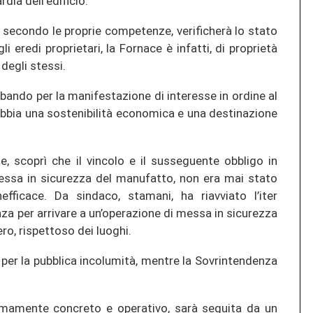
ia dell’edificio.
 secondo le proprie competenze, verificherà lo stato
gli eredi proprietari, la Fornace è infatti, di proprietà
degli stessi.
ando per la manifestazione di interesse in ordine al
abbia una sostenibilità economica e una destinazione
e, scoprì che il vincolo e il susseguente obbligo in
messa in sicurezza del manufatto, non era mai stato
efficace. Da sindaco, stamani, ha riavviato l’iter
nza per arrivare a un’operazione di messa in sicurezza
ro, rispettoso dei luoghi.
er la pubblica incolumità, mentre la Sovrintendenza
remamente concreto e operativo, sarà seguita da un