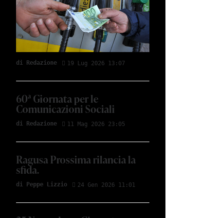
di Redazione
19 Lug 2026 13:07
60ª Giornata per le
Comunicazioni Sociali
di Redazione
11 Mag 2026 23:05
Ragusa Prossima rilancia la
sfida.
di Peppe Lizzio
24 Gen 2026 11:01