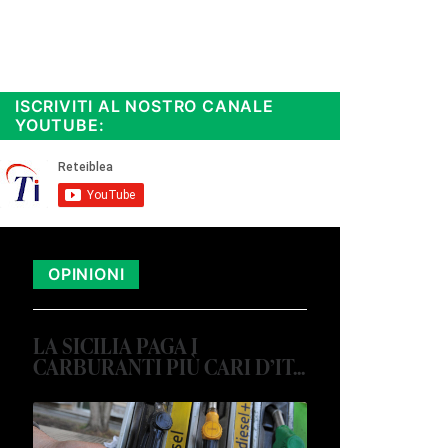
Rimani sempre aggiornato, scopri
la
Diretta TV e le repliche in
streaming. Cloicca qui!
.
ISCRIVITI AL NOSTRO CANALE
YOUTUBE:
OPINIONI
LA SICILIA PAGA I
CARBURANTI PIÙ CARI D’IT...