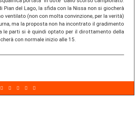
squalifica portata “in dote” dallo scorso campionato.
di Pian del Lago, la sfida con la Nissa non si giocherà
no ventilato (non con molta convinzione, per la verità)
tturna, ma la proposta non ha incontrato il gradimento
le parti si è quindi optato per il dirottamento della
 giocherà con normale inizio alle 15.