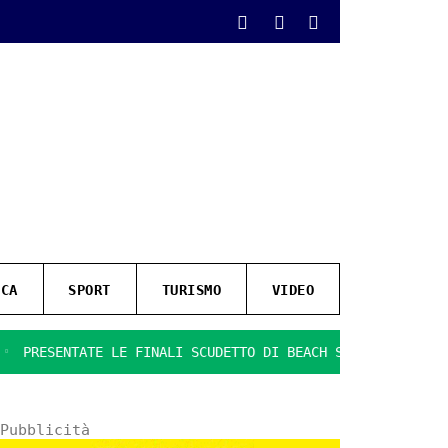
ICA
SPORT
TURISMO
VIDEO
TE LE FINALI SCUDETTO DI BEACH SOCCER
IL GIOCO SI FA 
Pubblicità