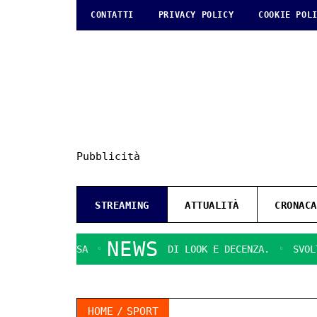
CONTATTI
PRIVACY POLICY
COOKIE POL
Pubblicità
STREAMING
ATTUALITÀ
CRONACA
NEWS
GUSA
QUESTIONI DI LOOK E DECENZA.
SVOLTA DECISIVA
HOME
SPORT