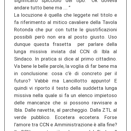
significato spicciolo del tipo.” Ok doveva
andare tutto bene ma …. ”
La locuzione è quella che leggete nel titolo e
fa riferimento al mitico cavaliere della Tavola
Rotonda che pur con tutte le giustificazioni
possibili però non era al posto giusto. Uso
dunque questa frasetta per parlare della
lunga missiva inviata dal CCN di Ibla al
Sindaco. In pratica si dice al primo cittadino.
Va bene le belle parole, la voglia di far bene ma
in conclusione: cosa c’è di concreto per il
futuro? Vabbè ma Lancillotto appunto! E
quindi vi riporto il testo della suddetta lunga
missiva nella quale si fa un elenco impietoso
delle mancanze che si possono ravvisare a
Ibla. Dalle navette, al parcheggio. Dalla ZTL al
verde pubblico. Eccetera eccetera. Forse
l’amore tra CCN e Amministrazione è alla fine?