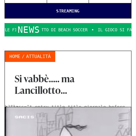
STREAMING
NEWS
UDETTO DI BEACH SOCCER
IL GIOCO SI FA DURO. IL PD DE
HOME
ATTUALITÀ
Si vabbè….. ma
Lancillotto…
< class="t-entry-title title-giornale-before h3">
>