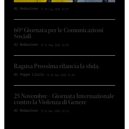
di Redazione
19 Lug 2026 13:07
60ª Giornata per le Comunicazioni
Sociali
di Redazione
11 Mag 2026 23:05
Ragusa Prossima rilancia la sfida.
di Peppe Lizzio
24 Gen 2026 11:01
25 Novembre – Giornata Internazionale
contro la Violenza di Genere
di Redazione
11 Nov 2025 23:11