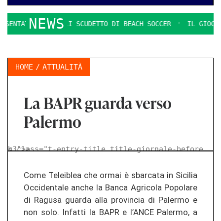
NEWS
LE FINALI SCUDETTO DI BEACH SOCCER
IL GIOCO SI FA DUR
HOME
ATTUALITÀ
La BAPR guarda verso
Palermo
< class="t-entry-title title-giornale-before h3">
>
Come Teleiblea che ormai è sbarcata in Sicilia
Occidentale anche la Banca Agricola Popolare
di Ragusa guarda alla provincia di Palermo e
non solo. Infatti la BAPR e l’ANCE Palermo, a