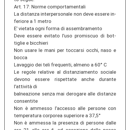
Art. 17: Norme com­por­ta­men­ta­li
La di­stan­za in­ter­pe­r­so­na­le non deve es­se­re in­
fe­rio­re a 1 metro
E’ vie­ta­ta ogni forma di as­sem­bra­men­to
Deve es­se­re evi­ta­to l’uso pro­mis­cuo di bot­
tiglie e bi­c­chie­ri
Non usare le mani per toc­car­si occhi, naso e
bocca
La­va­g­gio dei teli fre­quen­ti, al­me­no a 60° C
Le re­go­le re­la­ti­ve al di­stan­zia­men­to so­cia­le
de­vo­no es­se­re ris­pet­ta­te anche du­ran­te
l’attività di
bal­nea­zio­ne senza mai de­ro­ga­re alle di­stan­ze
con­sen­ti­te
Non è amm­es­so l’ac­ces­so alle per­so­ne con
tem­pe­ra­tu­ra cor­po­rea su­pe­rio­re a 37,5°
Non è amm­es­sa la pre­sen­za di per­so­ne dalle