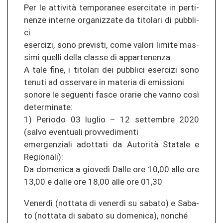
Per le attività tem­po­ra­nee eser­ci­ta­te in per­ti­
nen­ze in­ter­ne or­ga­ni­z­za­te da ti­to­la­ri di pu­bbli­
ci
eser­ci­zi, sono pre­vis­ti, come va­lo­ri li­mi­te mas­
si­mi quel­li della clas­se di ap­par­te­nen­za.
A tale fine, i ti­to­la­ri dei pu­bbli­ci eser­ci­zi sono
te­nu­ti ad os­ser­va­re in ma­te­ria di emis­sio­ni
so­no­re le se­guen­ti fasce ora­rie che vanno così
de­ter­mi­na­te:
1) Pe­rio­do 03 lu­glio – 12 set­tem­bre 2020
(salvo even­tua­li pro­v­ved­imen­ti
emer­gen­zia­li ad­ot­ta­ti da Autorità Sta­ta­le e
Re­gio­na­li):
Da do­me­ni­ca a giovedì Dalle ore 10,00 alle ore
13,00 e dalle ore 18,00 alle ore 01,30
Venerdì (not­ta­ta di venerdì su sa­ba­to) e Sa­ba­
to (not­ta­ta di sa­ba­to su do­me­ni­ca), non­ché