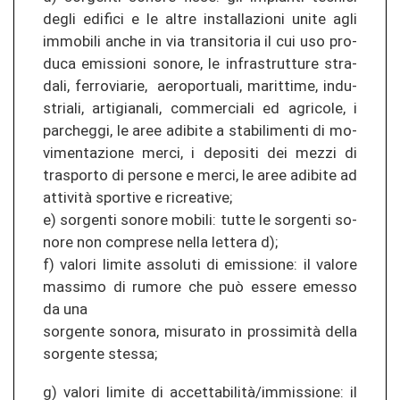
degli edi­fi­ci e le altre in­stal­la­zio­ni unite agli
immo­bi­li anche in via trans­ito­ria il cui uso pro­
du­ca emis­sio­ni so­no­re, le in­fras­trut­tu­re stra­
da­li, fer­ro­via­rie, ae­ro­por­tua­li, ma­rit­ti­me, in­du­
stria­li, ar­ti­gia­na­li, com­mer­cia­li ed agri­co­le, i
par­che­g­gi, le aree ad­ibi­te a sta­bi­li­men­ti di mo­
vi­men­ta­zio­ne merci, i de­po­si­ti dei mezzi di
tras­por­to di per­so­ne e merci, le aree ad­ibi­te ad
attività spor­ti­ve e ri­crea­ti­ve;
e) sor­gen­ti so­no­re mo­bi­li: tutte le sor­gen­ti so­
no­re non com­pre­se nella let­te­ra d);
f) va­lo­ri li­mi­te as­so­lu­ti di emis­sio­ne: il va­lo­re
mas­si­mo di ru­mo­re che può es­se­re em­es­so
da una
sor­gen­te so­no­ra, mi­su­ra­to in prossimità della
sor­gen­te st­es­sa;
g) va­lo­ri li­mi­te di accettabilità/im­mis­sio­ne: il