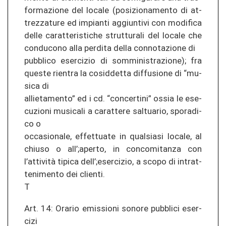
for­ma­zio­ne del lo­ca­le (po­si­zio­na­men­to di at­
tre­z­za­tu­re ed im­pian­ti ag­giun­ti­vi con mo­di­fi­ca
delle ca­r­at­ter­is­ti­che strut­tu­ra­li del lo­ca­le che
con­du­co­no alla per­di­ta della con­no­ta­zio­ne di
pu­bbli­co eser­ci­zio di som­mi­nis­tra­zio­ne); fra
ques­te rien­tra la co­sid­det­ta dif­fu­sio­ne di “mu­
si­ca di
al­lie­ta­men­to” ed i cd. “con­cer­ti­ni” ossia le ese­
cu­zio­ni mu­si­ca­li a ca­r­at­te­re sal­tua­rio, spo­ra­di­
co o
oc­ca­sio­na­le, ef­fet­tua­te in qual­sia­si lo­ca­le, al
chiuso o all’;aper­to, in con­com­itan­za con
l’attività tipi­ca dell’;eser­ci­zio, a scopo di in­tr­at­
teni­men­to dei clien­ti.
T
Art. 14: Ora­rio emis­sio­ni so­no­re pu­bbli­ci eser­
ci­zi