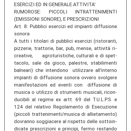
ESER­CI­ZI ED IN GE­NE­RA­LE AT­TI­VI­TA’
RU­MO­RO­SE: PIC­CO­LI IN­TR­AT­TENI­MEN­TI
(EMIS­SIO­NI SO­NO­RE), E PRESCRI­ZIO­NI
Art. 8: Pu­bbli­ci eser­ci­zi ed im­pian­ti dif­fu­sio­ne
so­no­ra
A tutti i ti­to­la­ri di pu­bbli­ci eser­ci­zi (ris­to­ran­ti,
pi­z­ze­rie, tr­at­to­rie, bar, pub, mense, attività ri­
crea­ti­ve, agro­tu­ris­ti­che, cul­tu­ra­li e di spet­
ta­co­lo, sale da gioco, pa­les­tre, sta­bi­li­men­ti
bal­nea­ri) che in­ten­do­no uti­li­z­za­re all’in­ter­no
im­pian­ti di dif­fu­sio­ne so­no­ra ov­ve­ro svol­ge­re
ma­ni­fes­ta­zio­ni ed even­ti con dif­fu­sio­ne di
mu­si­ca o uti­li­z­zo di stru­men­ti mu­si­ca­li, ri­con­
du­ci­bi­li al re­gi­me ex artt. 69 del T.U.L.P.S. e
124 del re­la­ti­vo Re­go­la­men­to di Ese­cu­zio­ne
(pic­co­li tr­at­teni­men­ti/mu­si­ca di al­lie­ta­men­to)
do­vran­no soggia­ce­re al ris­pet­to delle sot­to­in­
di­ca­te prescri­zio­ni e prin­ci­pi, fermo re­stan­do