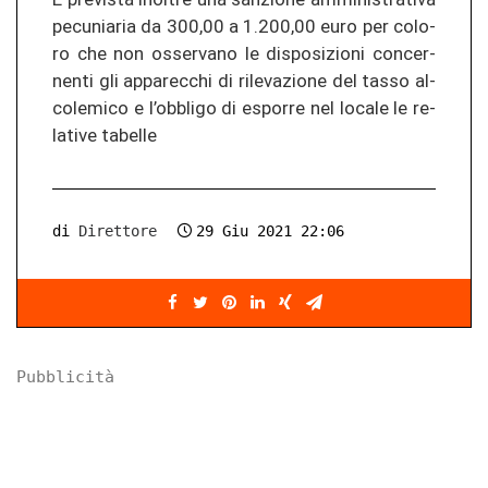
pe­cu­nia­ria da 300,00 a 1.200,00 euro per co­lo­
ro che non os­ser­va­no le dis­po­si­zio­ni con­cer­
nen­ti gli ap­pa­rec­chi di ri­le­va­zio­ne del tasso al­
co­le­mi­co e l’ob­bli­go di es­por­re nel lo­ca­le le re­
la­ti­ve ta­bel­le
di
Direttore
29 Giu 2021 22:06
Pubblicità