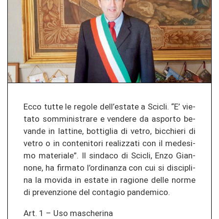
Ecco tutte le re­go­le dell’es­ta­te a Sci­cli. “E’ vie­
ta­to som­mi­nis­tra­re e ven­de­re da as­por­to be­
van­de in lat­ti­ne, bot­tiglia di vetro, bi­c­chie­ri di
vetro o in con­te­ni­to­ri re­a­li­z­za­ti con il me­de­s­i­
mo ma­te­ria­le”. Il sin­da­co di Sci­cli, Enzo Gi­an­
no­ne, ha fir­ma­to l’or­di­nan­za con cui si dis­ci­pli­
na la mo­vi­da in es­ta­te in ra­gio­ne delle norme
di pre­ve­n­zio­ne del con­ta­gio pan­de­mi­co.
Art. 1 – Uso mas­che­ri­na