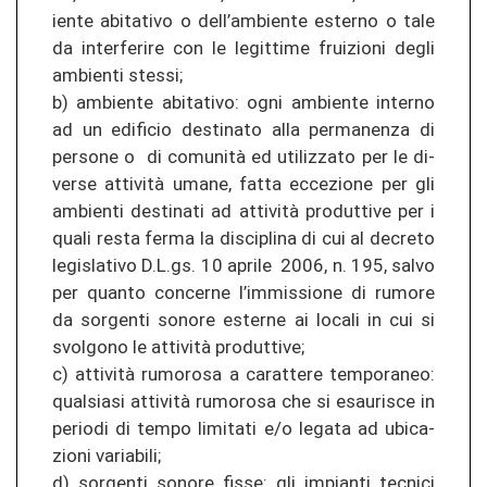
ien­te ab­ita­ti­vo o dell’amb­ien­te ester­no o tale
da in­ter­fe­ri­re con le le­git­ti­me frui­zio­ni degli
amb­ien­ti st­es­si;
b) amb­ien­te ab­ita­ti­vo: ogni amb­ien­te in­ter­no
ad un edi­fi­cio de­sti­na­to alla per­ma­nen­za di
per­so­ne o di comunità ed uti­li­z­za­to per le di­
ver­se attività umane, fatta ec­ce­zio­ne per gli
amb­ien­ti de­sti­na­ti ad attività pro­d­ut­ti­ve per i
quali resta ferma la dis­ci­pli­na di cui al de­cre­to
le­gis­la­ti­vo D.L.gs. 10 ap­ri­le 2006, n. 195, salvo
per quan­to con­cer­ne l’im­mis­sio­ne di ru­mo­re
da sor­gen­ti so­no­re ester­ne ai lo­ca­li in cui si
svol­go­no le attività pro­d­ut­ti­ve;
c) attività ru­mo­ro­sa a ca­r­at­te­re tem­po­ra­neo:
qual­sia­si attività ru­mo­ro­sa che si esau­ris­ce in
pe­rio­di di tempo li­mi­ta­ti e/o le­ga­ta ad ubi­ca­
zio­ni va­ria­bi­li;
d) sor­gen­ti so­no­re fisse: gli im­pian­ti tec­ni­ci