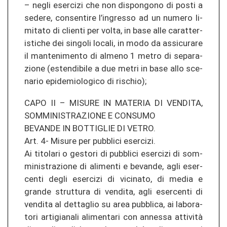
– negli eser­ci­zi che non dis­pon­go­no di posti a
se­de­re, con­sen­ti­re l’in­gres­so ad un nu­me­ro li­
mi­ta­to di clien­ti per volta, in base alle ca­r­at­ter­
is­ti­che dei sin­go­li lo­ca­li, in modo da as­si­cu­ra­re
il man­teni­men­to di al­me­no 1 metro di se­pa­ra­
zio­ne (es­ten­di­bi­le a due metri in base allo sce­
na­rio epi­de­mio­lo­gi­co di ris­chio);
CAPO II – MI­SU­RE IN MA­TE­RIA DI VEN­DI­TA,
SOM­MI­NIS­TRA­ZIO­NE E CON­SU­MO
BE­VAN­DE IN BOT­TIGLIE DI VETRO.
Art. 4- Mi­su­re per pu­bbli­ci eser­ci­zi.
Ai ti­to­la­ri o ges­to­ri di pu­bbli­ci eser­ci­zi di som­
mi­nis­tra­zio­ne di ali­men­ti e be­van­de, agli eser­
cen­ti degli eser­ci­zi di vi­ci­na­to, di media e
gran­de strut­tu­ra di ven­di­ta, agli eser­cen­ti di
ven­di­ta al dettag­lio su area pu­bbli­ca, ai la­bo­ra­
to­ri ar­ti­gia­na­li ali­men­ta­ri con an­nes­sa attività