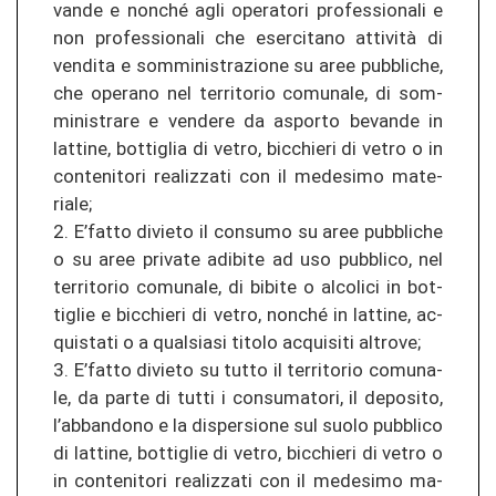
van­de e non­ché agli ope­ra­to­ri pro­fes­sio­na­li e
non pro­fes­sio­na­li che eser­ci­ta­no attività di
ven­di­ta e som­mi­nis­tra­zio­ne su aree pu­bbli­che,
che ope­ra­no nel ter­ri­to­rio co­mu­na­le, di som­
mi­nis­tra­re e ven­de­re da as­por­to be­van­de in
lat­ti­ne, bot­tiglia di vetro, bi­c­chie­ri di vetro o in
con­te­ni­to­ri re­a­li­z­za­ti con il me­de­s­i­mo ma­te­
ria­le;
2. E’fatto di­vie­to il con­su­mo su aree pu­bbli­che
o su aree pri­va­te ad­ibi­te ad uso pu­bbli­co, nel
ter­ri­to­rio co­mu­na­le, di bi­bi­te o al­co­li­ci in bot­
tiglie e bi­c­chie­ri di vetro, non­ché in lat­ti­ne, ac­
quis­ta­ti o a qual­sia­si ti­to­lo ac­quisi­ti al­tro­ve;
3. E’fatto di­vie­to su tutto il ter­ri­to­rio co­mu­na­
le, da parte di tutti i con­su­ma­to­ri, il de­po­si­to,
l’ab­ban­do­no e la di­sper­sio­ne sul suolo pu­bbli­co
di lat­ti­ne, bot­tiglie di vetro, bi­c­chie­ri di vetro o
in con­te­ni­to­ri re­a­li­z­za­ti con il me­de­s­i­mo ma­