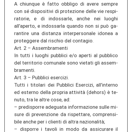
A chiun­que è fatto ob­bli­go di avere sem­pre
con sé dis­po­si­ti­vi di pro­te­zio­ne delle vie re­spi­
ra­to­rie, e di in­dos­sar­le, anche nei luo­ghi
all’aper­to, e in­dos­sar­la quan­do non si può ga­
ran­ti­re una di­stan­za in­ter­pe­r­so­na­le ido­nea a
pro­teg­ge­re dal ris­chio del con­ta­gio.
Art. 2 – As­sem­bra­men­ti
In tutti i luo­ghi pu­bbli­ci e/o aper­ti al pu­bbli­co
del ter­ri­to­rio co­mu­na­le sono vie­ta­ti gli as­sem­
bra­men­ti.
Art. 3 – Pu­bbli­ci eser­ci­zi.
Tutti i ti­to­la­ri dei Pu­bbli­ci Eser­ci­zi, all’in­ter­no
ed ester­no della pro­pria attività (de­hors) è te­
nu­to, tra le altre cose, ad:
– pre­dis­por­re ad­egua­ta in­for­ma­zio­ne sulle mi­
su­re di pre­ve­n­zio­ne da ris­pet­ta­re, com­pren­si­
bi­le anche per i clien­ti di altra nazionalità;
– dis­por­re i ta­vo­li in modo da as­si­cu­ra­re il