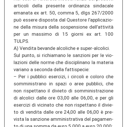
ar­ti­co­li della pre­sen­te or­di­nan­za sin­d­a­ca­le
ema­na­ta ex art. 50, comma 5, dlgs 267/2000
può es­se­re dis­pos­ta dal Ques­to­re l’ap­pli­ca­zio­
ne della mi­su­ra della sos­pen­sio­ne dell’attività
per un mas­si­mo di 15 gior­ni ex art. 100
TULPS.
A) Ven­di­ta be­van­de al­co­li­che e super-​alcolici.
Sul punto, si ri­chia­ma­no le san­zio­ni per le vio­
la­zio­ni delle norme che dis­ci­pli­na­no la ma­te­ria
va­ria­no a se­con­da della fat­ti­spe­cie:
– Per i pu­bbli­ci eser­ci­zi, i cir­co­li e co­lo­ro che
som­mi­nis­tra­no in spazi o aree pu­bbli­ci, che
non ris­pet­ta­no il di­vie­to di som­mi­nis­tra­zio­ne
di al­co­li­ci dalle ore 03,00 alle 06,00, e per gli
eser­ci­zi di vi­ci­na­to che non ris­pet­ta­no il di­vie­
to di ven­di­ta dalle ore 24,00 alle 06,00 è pre­
vis­ta la san­zio­ne am­mi­nis­tra­ti­va del pa­ga­men­
to di una somma da euro 5.000 a euro 20.000;