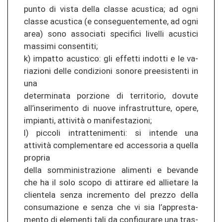
punto di vista della clas­se acus­ti­ca; ad ogni
clas­se acus­ti­ca (e conseguen­te­men­te, ad ogni
area) sono as­so­cia­ti spe­ci­fi­ci li­vel­li acus­ti­ci
mas­si­mi con­sen­ti­ti;
k) im­pat­to acus­ti­co: gli ef­fet­ti in­dot­ti e le va­
ria­zio­ni delle con­di­zio­ni so­no­re pree­sis­ten­ti in
una
de­ter­mi­na­ta por­zio­ne di ter­ri­to­rio, do­vu­te
all’in­se­rimen­to di nuove in­fras­trut­tu­re, opere,
im­pian­ti, attività o ma­ni­fes­ta­zio­ni;
l) pic­co­li in­tr­at­teni­men­ti: si in­ten­de una
attività com­ple­men­ta­re ed ac­ces­so­ria a quel­la
pro­pria
della som­mi­nis­tra­zio­ne ali­men­ti e be­van­de
che ha il solo scopo di at­ti­ra­re ed al­lie­ta­re la
clien­te­la senza in­cre­men­to del pre­z­zo della
con­su­ma­zio­ne e senza che vi sia l’ap­presta­
men­to di ele­men­ti tali da con­fi­gu­ra­re una tras­