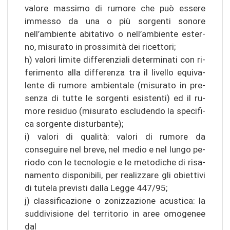
va­lo­re mas­si­mo di ru­mo­re che può es­se­re
imm­es­so da una o più sor­gen­ti so­no­re
nell’amb­ien­te ab­ita­ti­vo o nell’amb­ien­te ester­
no, mi­su­ra­to in prossimità dei ri­cet­to­ri;
h) va­lo­ri li­mi­te dif­fe­ren­zia­li de­ter­mi­na­ti con ri­
fe­rimen­to alla dif­fe­ren­za tra il li­vel­lo equi­va­
len­te di ru­mo­re amb­ien­ta­le (mi­su­ra­to in pre­
sen­za di tutte le sor­gen­ti esis­ten­ti) ed il ru­
mo­re re­si­duo (mi­su­ra­to es­clu­den­do la spe­ci­fi­
ca sor­gen­te dis­tur­ban­te);
i) va­lo­ri di qualità: va­lo­ri di ru­mo­re da
consegui­re nel breve, nel medio e nel lungo pe­
rio­do con le tec­no­lo­gie e le me­to­di­che di ri­sa­
na­men­to dis­po­n­ibi­li, per re­a­li­z­za­re gli ob­iet­ti­vi
di tu­te­la pre­vis­ti dalla Legge 447/95;
j) clas­si­fi­ca­zio­ne o zo­ni­z­za­zio­ne acus­ti­ca: la
su­d­di­vi­sio­ne del ter­ri­to­rio in aree omo­ge­nee
dal