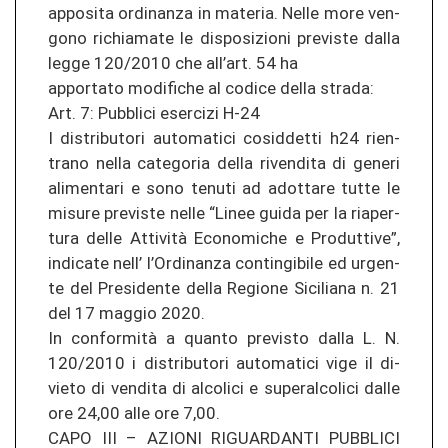
ap­po­si­ta or­di­nan­za in ma­te­ria. Nelle more ven­
go­no ri­chia­ma­te le dis­po­si­zio­ni pre­vis­te dalla
legge 120/2010 che all’art. 54 ha
ap­por­ta­to mo­di­fi­che al co­di­ce della stra­da:
Art. 7: Pu­bbli­ci eser­ci­zi H-24
I dis­tri­bu­to­ri au­to­ma­ti­ci co­sid­det­ti h24 rien­
tra­no nella ca­te­go­ria della ri­ven­di­ta di ge­ne­ri
ali­men­ta­ri e sono te­nu­ti ad ad­ot­ta­re tutte le
mi­su­re pre­vis­te nelle “Linee guida per la ria­per­
tu­ra delle Attività Eco­no­mi­che e Pro­d­ut­ti­ve”,
in­di­ca­te nell’ l’Or­di­nan­za con­tin­gi­bi­le ed ur­gen­
te del Pre­si­den­te della Re­gio­ne Si­ci­lia­na n. 21
del 17 mag­gio 2020.
In conformità a quan­to pre­vis­to dalla L. N.
120/2010 i dis­tri­bu­to­ri au­to­ma­ti­ci vige il di­
vie­to di ven­di­ta di al­co­li­ci e su­per­al­co­li­ci dalle
ore 24,00 alle ore 7,00.
CAPO III – AZIO­NI RI­GUAR­DAN­TI PU­BBLI­CI