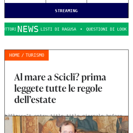
STREAMING
NEWS
ERCIALISTI DI RAGUSA
QUESTIONI DI LOOK E DECENZA.
HOME
TURISMO
Al mare a Scicli? prima
leggete tutte le regole
dell’estate
< class="t-entry-title title-giornale-before h3">
>