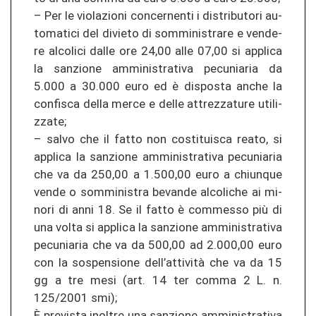
– Per le vio­la­zio­ni con­cer­nen­ti i dis­tri­bu­to­ri au­
to­ma­ti­ci del di­vie­to di som­mi­nis­tra­re e ven­de­
re al­co­li­ci dalle ore 24,00 alle 07,00 si ap­pli­ca
la san­zio­ne am­mi­nis­tra­ti­va pe­cu­nia­ria da
5.000 a 30.000 euro ed è dis­pos­ta anche la
con­fis­ca della merce e delle at­tre­z­za­tu­re uti­li­
z­za­te;
– salvo che il fatto non costi­tuis­ca reato, si
ap­pli­ca la san­zio­ne am­mi­nis­tra­ti­va pe­cu­nia­ria
che va da 250,00 a 1.500,00 euro a chiun­que
vende o som­mi­nis­tra be­van­de al­co­li­che ai mi­
no­ri di anni 18. Se il fatto è comm­es­so più di
una volta si ap­pli­ca la san­zio­ne am­mi­nis­tra­ti­va
pe­cu­nia­ria che va da 500,00 ad 2.000,00 euro
con la sos­pen­sio­ne dell’attività che va da 15
gg a tre mesi (art. 14 ter comma 2 L. n.
125/2001 smi);
È pre­vis­ta in­ol­tre una san­zio­ne am­mi­nis­tra­ti­va