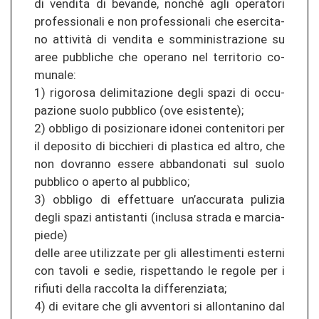
di ven­di­ta di be­van­de, non­ché agli ope­ra­to­ri
pro­fes­sio­na­li e non pro­fes­sio­na­li che eser­ci­ta­
no attività di ven­di­ta e som­mi­nis­tra­zio­ne su
aree pu­bbli­che che ope­ra­no nel ter­ri­to­rio co­
mu­na­le:
1) ri­go­ro­sa de­li­mi­ta­zio­ne degli spazi di oc­cu­
pa­zio­ne suolo pu­bbli­co (ove esis­ten­te);
2) ob­bli­go di po­si­zio­na­re ido­nei con­te­ni­to­ri per
il de­po­si­to di bi­c­chie­ri di plas­ti­ca ed altro, che
non do­vran­no es­se­re ab­ban­do­na­ti sul suolo
pu­bbli­co o aper­to al pu­bbli­co;
3) ob­bli­go di ef­fet­tua­re un’ac­cu­ra­ta pu­li­zia
degli spazi an­ti­stan­ti (in­clu­sa stra­da e mar­cia­
pie­de)
delle aree uti­li­z­za­te per gli al­les­ti­men­ti ester­ni
con ta­vo­li e sedie, ris­pet­tan­do le re­go­le per i
ri­fiu­ti della rac­col­ta la dif­fe­ren­zia­ta;
4) di evi­ta­re che gli av­ven­to­ri si al­lon­ta­ni­no dal