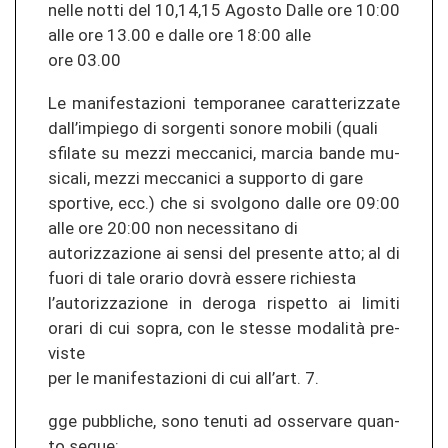
nelle notti del 10,14,15 Agosto Dalle ore 10:00
alle ore 13.00 e dalle ore 18:00 alle
ore 03.00
Le ma­ni­fes­ta­zio­ni tem­po­ra­nee ca­r­at­te­ri­z­za­te
dall’im­pie­go di sor­gen­ti so­no­re mo­bi­li (quali
sfi­la­te su mezzi mec­ca­ni­ci, mar­cia bande mu­
si­ca­li, mezzi mec­ca­ni­ci a sup­por­to di gare
spor­ti­ve, ecc.) che si svol­go­no dalle ore 09:00
alle ore 20:00 non ne­ces­si­ta­no di
au­to­ri­z­za­zio­ne ai sensi del pre­sen­te atto; al di
fuori di tale ora­rio dovrà es­se­re ri­chies­ta
l’au­to­ri­z­za­zio­ne in de­ro­ga ris­pet­to ai li­mi­ti
orari di cui sopra, con le st­es­se modalità pre­
vis­te
per le ma­ni­fes­ta­zio­ni di cui all’art. 7.
gge pu­bbli­che, sono te­nu­ti ad os­ser­va­re quan­
to segue: