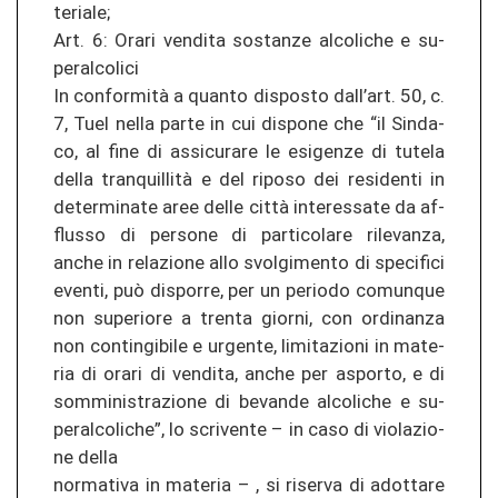
te­ria­le;
Art. 6: Orari ven­di­ta sos­tan­ze al­co­li­che e su­
per­al­co­li­ci
In conformità a quan­to dis­posto dall’art. 50, c.
7, Tuel nella parte in cui dis­po­ne che “il Sin­da­
co, al fine di as­si­cu­ra­re le esi­gen­ze di tu­te­la
della tranquillità e del ri­poso dei re­si­den­ti in
de­ter­mi­na­te aree delle città in­teres­sa­te da af­
flus­so di per­so­ne di par­ti­co­la­re ri­le­van­za,
anche in re­la­zio­ne allo svol­gi­men­to di spe­ci­fi­ci
even­ti, può dis­por­re, per un pe­rio­do co­mun­que
non su­pe­rio­re a tren­ta gior­ni, con or­di­nan­za
non con­tin­gi­bi­le e ur­gen­te, li­mi­ta­zio­ni in ma­te­
ria di orari di ven­di­ta, anche per as­por­to, e di
som­mi­nis­tra­zio­ne di be­van­de al­co­li­che e su­
per­al­co­li­che”, lo scri­ven­te – in caso di vio­la­zio­
ne della
nor­ma­ti­va in ma­te­ria – , si ri­ser­va di ad­ot­ta­re