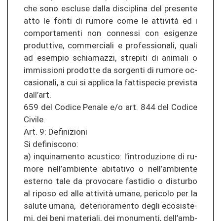
che sono es­clu­se dalla dis­ci­pli­na del pre­sen­te
atto le fonti di ru­mo­re come le attività ed i
com­por­ta­men­ti non con­nes­si con esi­gen­ze
pro­d­ut­ti­ve, com­mer­cia­li e pro­fes­sio­na­li, quali
ad esem­pio schiama­z­zi, stre­pi­ti di ani­ma­li o
im­mis­sio­ni pro­dot­te da sor­gen­ti di ru­mo­re oc­
ca­sio­na­li, a cui si ap­pli­ca la fat­ti­spe­cie pre­vis­ta
dall’art.
659 del Co­di­ce Pe­na­le e/o art. 844 del Co­di­ce
Ci­vi­le.
Art. 9: De­fi­ni­zio­ni
Si de­fi­nis­co­no:
a) in­qui­na­men­to acus­ti­co: l’in­tro­du­zio­ne di ru­
mo­re nell’amb­ien­te ab­ita­ti­vo o nell’amb­ien­te
ester­no tale da pro­vo­ca­re fas­ti­dio o dis­tur­bo
al ri­poso ed alle attività umane, peri­co­lo per la
sa­lu­te umana, de­te­rio­ra­men­to degli eco­sis­te­
mi, dei beni ma­te­ria­li, dei mo­nu­men­ti, dell’amb­