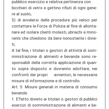
pu­bbli­co eser­ci­zio e re­la­ti­va per­ti­nen­za con
bi­c­chie­ri di vetro e get­ti­no ri­fiu­ti di ogni ge­ne­
re al suolo;
5) di av­va­l­er­si delle pro­ce­du­re più ve­lo­ci per
con­tat­ta­re le Forze di Po­li­zia al fine di al­lon­ta­
na­re ed iso­la­re clien­ti mo­les­ti, ubria­chi e mi­no­
ren­ni che chie­do­no da bere no­no­stan­te i di­vie­
ti;
A tal fine, i ti­to­la­ri o ges­to­ri di attività di som­
mi­nis­tra­zio­ne di ali­men­ti e be­van­de sono re­
spon­sa­bi­li della cor­ret­ta ap­pli­ca­zio­ne di quan­
to sopra dis­posto e do­vran­no ad­ot­ta­re, nei
con­fron­ti dei pro­pri av­ven­to­ri, le ne­ces­sa­rie
mi­su­re di in­for­ma­zio­ne e di con­trol­lo.
Art. 5: Mi­su­re ge­ne­ra­li in ma­te­ria di con­su­mo
be­van­de.
1. E’fatto di­vie­to ai ti­to­la­ri o ges­to­ri di pu­bbli­ci
eser­ci­zi di som­mi­nis­tra­zio­ne di ali­men­ti e be­