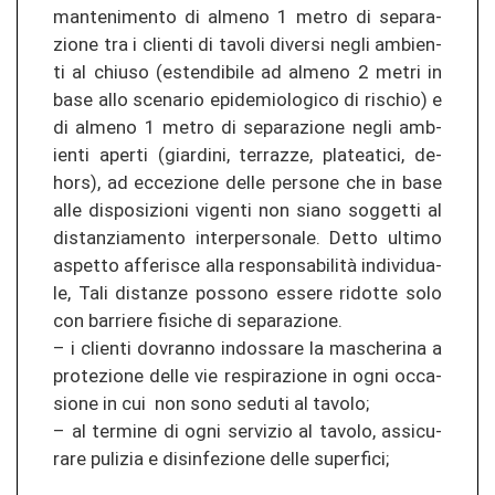
man­teni­men­to di al­me­no 1 metro di se­pa­ra­
zio­ne tra i clien­ti di ta­vo­li di­ver­si negli amb­ien­
ti al chiuso (es­ten­di­bi­le ad al­me­no 2 metri in
base allo sce­na­rio epi­de­mio­lo­gi­co di ris­chio) e
di al­me­no 1 metro di se­pa­ra­zio­ne negli amb­
ien­ti aper­ti (giar­di­ni, ter­ra­z­ze, pla­tea­ti­ci, de­
hors), ad ec­ce­zio­ne delle per­so­ne che in base
alle dis­po­si­zio­ni vi­gen­ti non siano sogget­ti al
di­stan­zia­men­to in­ter­pe­r­so­na­le. Detto ul­ti­mo
as­pet­to af­fe­ris­ce alla responsabilità in­di­vi­dua­
le, Tali di­stan­ze pos­so­no es­se­re ri­dot­te solo
con bar­rie­re fis­iche di se­pa­ra­zio­ne.
– i clien­ti do­vran­no in­dos­sa­re la mas­che­ri­na a
pro­te­zio­ne delle vie re­spi­ra­zio­ne in ogni oc­ca­
sio­ne in cui non sono seduti al ta­vo­lo;
– al ter­mi­ne di ogni ser­vi­zio al ta­vo­lo, as­si­cu­
ra­re pu­li­zia e di­sin­fe­zio­ne delle su­per­fi­ci;