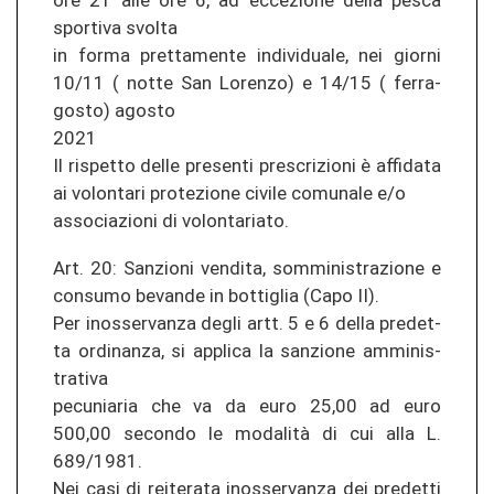
ore 21 alle ore 6, ad ec­ce­zio­ne della pesca
spor­ti­va svol­ta
in forma pret­ta­men­te in­di­vi­dua­le, nei gior­ni
10/11 ( notte San Lo­ren­zo) e 14/15 ( fer­ra­
gosto) agosto
2021
Il ris­pet­to delle pre­sen­ti prescri­zio­ni è af­fi­da­ta
ai vo­lon­ta­ri pro­te­zio­ne ci­vi­le co­mu­na­le e/o
as­so­cia­zio­ni di vo­lon­ta­ria­to.
Art. 20: San­zio­ni ven­di­ta, som­mi­nis­tra­zio­ne e
con­su­mo be­van­de in bot­tiglia (Capo II).
Per in­os­ser­van­za degli artt. 5 e 6 della pre­det­
ta or­di­nan­za, si ap­pli­ca la san­zio­ne am­mi­nis­
tra­ti­va
pe­cu­nia­ria che va da euro 25,00 ad euro
500,00 se­con­do le modalità di cui alla L.
689/1981.
Nei casi di re­ite­ra­ta in­os­ser­van­za dei pre­det­ti