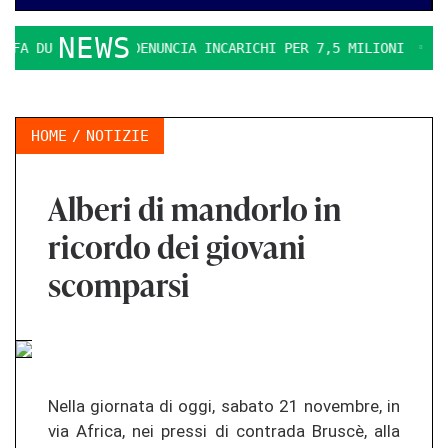
NEWS
A DURO. IL PD DENUNCIA INCARICHI PER 7,5 MILIONI
LA E
HOME
NOTIZIE
Alberi di mandorlo in
ricordo dei giovani
scomparsi
Nella giornata di oggi, sabato 21 novembre, in
via Africa, nei pressi di contrada Bruscè, alla