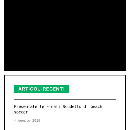
Ragusa Prossima rilancia la sfida.
di Peppe Lizzio
24 Gen 2026 11:01
25 Novembre – Giornata Internazionale
contro la Violenza di Genere
di Redazione
11 Nov 2025 23:11
ARTICOLI RECENTI
Presentate le Finali Scudetto di beach
soccer
4 Agosto 2026