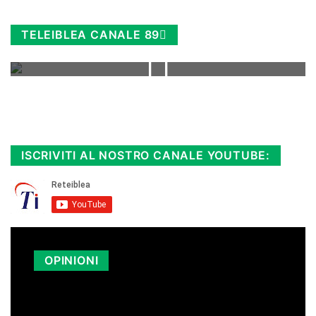
TELEIBLEA CANALE 89
Rimani sempre aggiornato, scopri la
Diretta TV e le repliche in streaming.
Cloicca qui!
.
ISCRIVITI AL NOSTRO CANALE YOUTUBE:
OPINIONI
LA SICILIA PAGA I CARBURANTI PIÙ