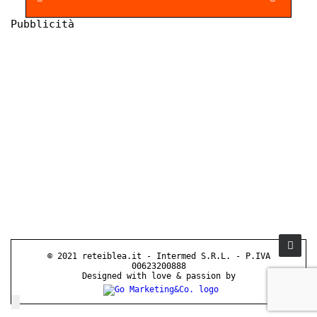
Pubblicità
© 2021 reteiblea.it - Intermed S.R.L. - P.IVA
00623200888
Designed with love & passion by