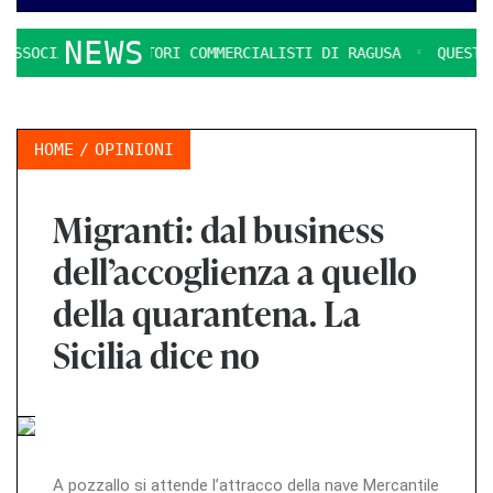
NEWS
SOCIAZIONE DOTTORI COMMERCIALISTI DI RAGUSA
QUESTIONI
HOME
OPINIONI
Migranti: dal business
dell’accoglienza a quello
della quarantena. La
Sicilia dice no
A pozzallo si attende l’attracco della nave Mercantile