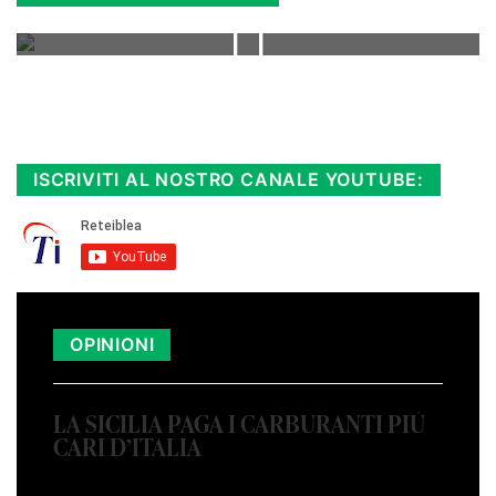
Rimani sempre aggiornato, scopri la
Diretta TV e le repliche in streaming.
Cloicca qui!
.
ISCRIVITI AL NOSTRO CANALE YOUTUBE:
OPINIONI
LA SICILIA PAGA I CARBURANTI PIÙ
CARI D’ITALIA