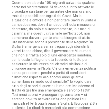
Cosmo con a bordo 108 migranti salvati da qualche
parte nel Mediterraneo. Si devono subito attivare le
procedure sanitarie per garantire che non ci siano
malati e possibili contagiati dal Covid. Ma la
situazione è difficile e non per citare Savini in visita a
Lampedusa ieri, dove il sindaco dell’isola minaccia di
decretare, da solo e autonomamente, lo stato di
calamità, ma questi , circa mille nell’hotspot, non
sembrano davvero gente che ha bisogno di aiuto.
Ora interviene anche il presidente della Regione: “In
Sicilia è emergenza senza tregua sugli sbarchi. E
vorrei fosse chiaro, dice il governatore Musumeci
che non si tratta solo di una emergenza sanitaria,
per la quale la Regione sta facendo di tutto per
assicurare la sicurezza dei cittadini siciliani e di
chiunque arriva nell’Isola. C’è una emergenza politica
senza precedenti: perché a parità di condizioni
climatiche rispetto allo scorso anno gli arrivi
aumentano in modo così sensibile? Io voglio dare
atto degli sforzi di queste ultime ore. Ma adesso si
tratta di gestire una emergenza e servono fatti!”
“Nei mesi scorsi – prosegue il governatore – si
sarebbe dovuto attivare un’azione politica i cui
mancati effetti oggi li paga la Sicilia. E l’Europa? Zitta
e silente. Lo ribadirò mercoledì alla commissione