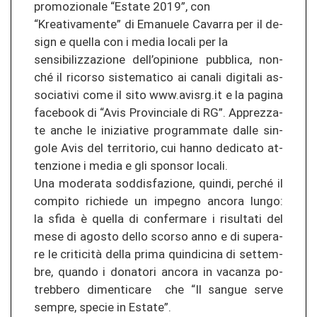
pro­mo­zio­na­le “Es­ta­te 2019”, con
“Kreativamente” di Ema­nue­le Cav­ar­ra per il de­
sign e quel­la con i media lo­ca­li per la
sen­si­bi­li­z­za­zio­ne dell’opi­nio­ne pu­bbli­ca, non­
ché il ri­cor­so sis­te­ma­ti­co ai ca­na­li digi­ta­li as­
so­cia­ti­vi come il sito www.avisrg.it e la pa­gi­na
facebook di “Avis Pro­vin­cia­le di RG”. Ap­pre­z­za­
te anche le in­izia­ti­ve pro­gram­ma­te dalle sin­
go­le Avis del ter­ri­to­rio, cui hanno de­di­ca­to at­
ten­zio­ne i media e gli spon­sor lo­ca­li.
Una mo­de­ra­ta sod­dis­fa­zio­ne, quin­di, per­ché il
com­pi­to ri­chie­de un im­pe­g­no an­co­ra lungo:
la sfida è quel­la di con­fer­ma­re i ri­sul­ta­ti del
mese di agosto dello scor­so anno e di su­pe­ra­
re le criticità della prima quin­di­ci­na di set­tem­
bre, quan­do i do­na­to­ri an­co­ra in va­can­za po­
treb­be­ro dimen­ti­ca­re che “Il san­gue serve
sem­pre, spe­cie in Es­ta­te”.