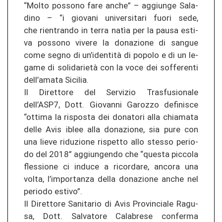
“Molto pos­so­no fare anche” – ag­g­iun­ge Sa­la­
di­no – “i gio­v­a­ni uni­ver­si­ta­ri fuori sede,
che rien­tran­do in terra natìa per la pausa es­ti­
va pos­so­no vi­ve­re la do­na­zio­ne di san­gue
come segno di un’identità di po­po­lo e di un le­
ga­me di solidarietà con la voce dei sof­fe­ren­ti
dell’amata Si­ci­lia.
Il Di­ret­to­re del Ser­vi­zio Tras­fu­sio­na­le
dell’ASP7, Dott. Gio­van­ni Ga­ro­z­zo de­fi­nis­ce
“ot­ti­ma la ris­pos­ta dei do­na­to­ri alla chia­ma­ta
delle Avis iblee alla do­na­zio­ne, sia pure con
una lieve ri­du­zio­ne ris­pet­to allo st­es­so pe­rio­
do del 2018” ag­g­iun­gen­do che “ques­ta pic­co­la
fles­sio­ne ci in­du­ce a ri­cor­da­re, an­co­ra una
volta, l’im­por­tan­za della do­na­zio­ne anche nel
pe­rio­do es­ti­vo”.
Il Di­ret­to­re Sa­ni­ta­rio di Avis Pro­vin­cia­le Ra­gu­
sa, Dott. Sal­va­to­re Ca­la­bre­se con­fer­ma