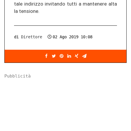
tale in­di­ri­z­zo in­vi­tan­do tutti a man­te­ne­re alta
la ten­sio­ne.
di
Direttore
02 Ago 2019 10:08
Pubblicità