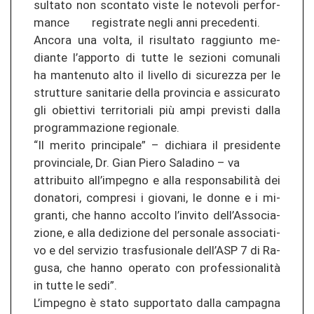
sul­ta­to non scon­ta­to viste le no­te­vo­li per­for­
man­ce re­gis­tra­te negli anni pre­ce­den­ti.
An­co­ra una volta, il ri­sul­ta­to rag­giun­to me­
dian­te l’ap­por­to di tutte le se­zio­ni co­mu­na­li
ha man­te­nu­to alto il li­vel­lo di si­cu­re­z­za per le
strut­tu­re sa­ni­ta­rie della pro­vin­cia e as­si­cu­ra­to
gli ob­iet­ti­vi ter­ri­to­ria­li più ampi pre­vis­ti dalla
pro­gram­ma­zio­ne re­gio­na­le.
“Il me­ri­to prin­ci­pa­le” – di­chia­ra il pre­si­den­te
pro­vin­cia­le, Dr. Gian Piero Sa­la­di­no – va
at­tri­bui­to all’im­pe­g­no e alla responsabilità dei
do­na­to­ri, com­pre­si i gio­v­a­ni, le donne e i mi­
gran­ti, che hanno ac­col­to l’in­vi­to dell’As­so­cia­
zio­ne, e alla de­di­zio­ne del per­so­na­le as­so­cia­ti­
vo e del ser­vi­zio tras­fu­sio­na­le dell’ASP 7 di Ra­
gu­sa, che hanno ope­ra­to con professionalità
in tutte le sedi”.
L’im­pe­g­no è stato sup­por­ta­to dalla cam­pag­na