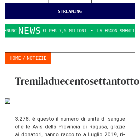
STREAMING
NEWS
NCARICHI PER 7,5 MILIONI
LA ERGON SMENTICE
LA COMM
HOME
NOTIZIE
Tremiladuecentosettantotto
3.278: è ques­to il nu­me­ro di unità di san­gue
che le Avis della Pro­vin­cia di Ra­gu­sa, gra­zie
ai do­na­to­ri, hanno rac­col­to a Lu­glio 2019, ri­