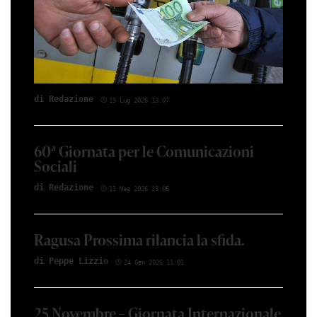
di Red­azio­ne
19 Lug 2026 13:07
60ª Giornata per le Comunicazioni
Sociali
di Red­azio­ne
11 Mag 2026 23:05
Ragusa Prossima rilancia la sfida.
di Peppe Li­z­zio
24 Gen 2026 11:01
25 Novembre – Giornata Internazionale