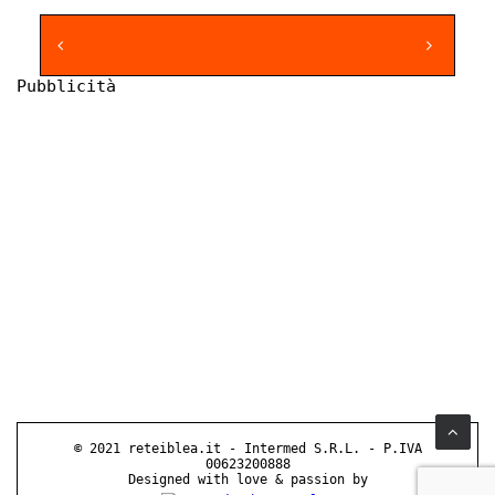
Pubblicità
© 2021 reteiblea.it - Intermed S.R.L. - P.IVA
00623200888
Designed with love & passion by