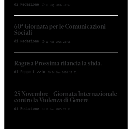
di Red­azio­ne
19 Lug 2026 13:07
60ª Giornata per le Comunicazioni
Sociali
di Red­azio­ne
11 Mag 2026 23:05
Ragusa Prossima rilancia la sfida.
di Peppe Li­z­zio
24 Gen 2026 11:01
25 Novembre – Giornata Internazionale
contro la Violenza di Genere
di Red­azio­ne
11 Nov 2025 23:11