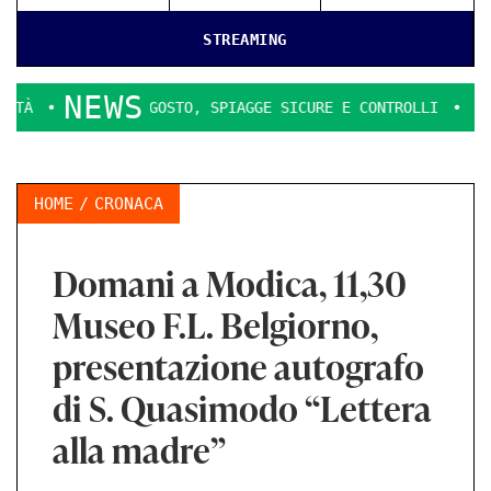
STREAMING
NEWS
 E 14 AGOSTO, SPIAGGE SICURE E CONTROLLI
ATTONNA!!!!M
HOME
CRONACA
Domani a Modica, 11,30
Museo F.L. Belgiorno,
presentazione autografo
di S. Quasimodo “Lettera
alla madre”