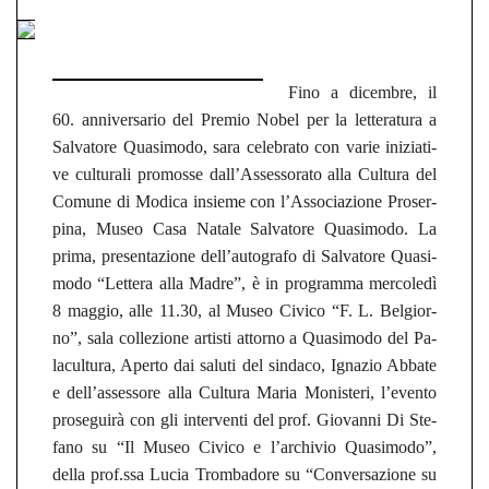
Fino a di­cem­bre, il
60. a
nni­ver­sa­rio del
P
remio Nobel per la let­te­ra­tu­ra a
Sal­va­to­re Qua­si­mo­do,
sara ce­le­bra­to con varie
in­izia­ti­
ve cul­tu­ra­li p
ro­mos­se dall’
A
sses­so­ra­to al
la Cul­tu­ra del
Co­mu­ne di Mo­di­ca
insie­me con l’A
sso­cia­zio­ne Pro­ser­
pi­na, Museo Casa Na­ta­le Sal­va­to­re Qua­si­mo­do.
La
prima,
pre­sen­ta­zio­ne dell’au­to­gra­fo di Sal­va­to­re Qua­si­
mo­do “Let­te­ra alla Madre”,
è in pro­gram­ma
mercoledì
8 mag­gio,
alle 11.30,
al
Museo Ci­vi­co “F. L. Bel­gior­
no”,
sala col­le­zio­ne ar­tis­ti at­tor­no a Qua­si­mo­do del Pa­
la­cul­tu­ra, Aper­to dai
sa­lu­ti del sin­da­co, Igna­zio Ab­ba­te
e dell’
as­ses­so­re alla Cul­tu­ra Maria Mo­nis­te­ri, l’even­to
proseguirà con gli in­ter­ven­ti del prof. Gio­van­ni Di Ste­
fa­no su “Il Museo Ci­vi­co e l’ar­chi­vio Qua­si­mo­do”,
della prof.ssa Lucia Trombad­o­re su
“Con­ver­sa­zio­ne su