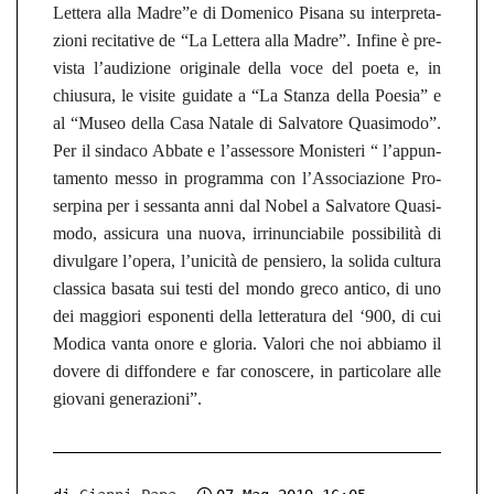
Let­te­ra alla Madre”
e di Do­me­nic
o
Pi­sa­na su
in­ter­pre­ta­
zio­ni re­ci­ta­ti­ve de “La Let­te­ra alla Madre”.
In­fi­ne è pre­
vis­ta l’
au­di­zio­ne ori­gi­na­le della voce del poeta e, i
n
chius­u­ra, le
vi­si­te gui­da­te
a “La Stan­za della Poe­sia” e
al “Museo della Casa Na­ta­le di Sal­va­to­re Qua­si­mo­do”.
Per il sin­da­co Ab­ba­te e l’as­ses­so­re Mo­nis­te­ri “ l’ap­pun­
ta­men­to messo in pro­gram­ma con l’As­so­cia­zio­ne Pro­
ser­pi­na per i ses­san­ta anni dal Nobel a Sal­va­to­re Qua­si­
mo­do, as­si­cu­ra una nuova, ir­rin­un­cia­bi­le possibilità
di
di­vul­ga­re l’opera, l’unicità d
e
pen­sie­ro, la so­li­da cul­tu­ra
clas­si­ca
ba­sa­ta
sui testi del mondo greco an­ti­co,
di uno
dei mag­gio­ri espo­nen­ti della let­te­ra­tu­ra del ‘
900
, di cui
Mo­di­ca vanta onore e glo­ria.
Va­lo­ri che noi
ab­bia­mo il
do­ve­re di
dif­fon­de­re e far co­nos­ce­re
,
in par­ti­co­la­re
alle
gio­v­a­ni ge­ne­ra­zio­ni”.